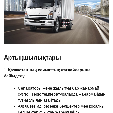
Артықшылықтары
1. Қазақстанның климаттық жағдайларына
бейімделу
Сепараторы және жылытуы бар жанармай
сүзгісі. Теріс температураларда жанармайдың
тұтқырлығын азайтады.
Аязға төзімді резеңке бөлшектер мен қосалқы
бөлшектер суықтан жарылмайды.