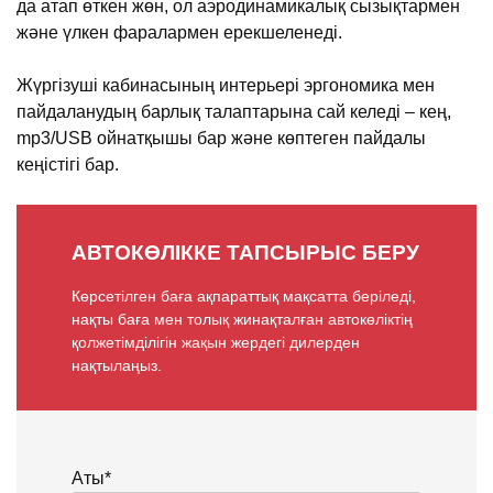
да атап өткен жөн, ол аэродинамикалық сызықтармен
және үлкен фаралармен ерекшеленеді.
Жүргізуші кабинасының интерьері эргономика мен
пайдаланудың барлық талаптарына сай келеді – кең,
mp3/USB ойнатқышы бар және көптеген пайдалы
кеңістігі бар.
АВТОКӨЛІККЕ ТАПСЫРЫС БЕРУ
Көрсетілген баға ақпараттық мақсатта беріледі,
нақты баға мен толық жинақталған автокөліктің
қолжетімділігін жақын жердегі дилерден
нақтылаңыз.
Аты*