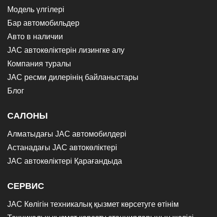
Модель үлгілері
Бар автомобильдер
Авто в наличии
JAC автокөліктерін лизингке алу
Компания туралы
JAC ресми дилерінің байланыстары
Блог
САЛОНЫ
Алматыдағы JAC автомобилдері
Астанадағы JAC автокөліктері
JAC автокөліктері Қарағандыда
СЕРВИС
JAC Көлігін техникалық қызмет көрсетуге өтінім