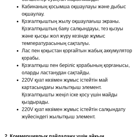
Кабинаның қосымша оқшаулауы және дыбыс
оқшаулау.
Қозғалтқыштың жылу оқшаулағыш экраны.
Қозғалтқыштың баяу салқындауы, тез қызуы
және қысқы жол жүру кезінде жұмыс
температурасының сақталуы.
Лас пен қоқыстан қорғайтын жабық аккумулятор
қорабы.
Қозғалтқыш пен беріліс қорабының қорғанысы,
оларды ластанудан сақтайды.
220V қуат көзімен жұмыс істейтін май
картасындағы жылытқыш элемент.
Қозғалтқышты жеңіл іске қосу үшін майды
қыздырады.
220V қуат көзімен жұмыс істейтін салқындату
жүйесіндегі жылытқыш элемент.
2. Коммерциялық пайдалану үшін айқын