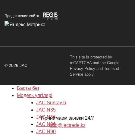
Продвижение сайта -
This site is protected by
reCAPTCHA and the Google
© 2026 JAC
Privacy Policy
and
Terms of
Service
apply.
Басты бет
Модель үлгілері
JAC Sunray 6
JAC N35
JAC N56
Принимаем заявки 24/7
JAC N80
info@jactrade.kz
JAC N90