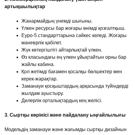
артықшылықтар
Жанармайдың үнемді шығыны.
Үлкен ресурсы бар жоғары өнімді қозғалтқыш.
Еуро-5 стандарттарына сәйкес келеді. Жоғары
маневрлік қабілет.
Жүк көтергіштігі айтарлықтай үлкен.
Өз класындағы ең үлкен ұйықтайтын орны бар
жайлы кабина.
Қол жетімді бағамен қосалқы бөлшектер мен
керек-жарақтар.
Заманауи қосқыштардың арқасында түйіндерді
жылдам ауыстыру.
Дилерлік орталықтардың кең желісі.
3. Сыртқы көрінісі және пайдалану ыңғайлылығы
Модельдің заманауи және жағымды сыртқы дизайнын