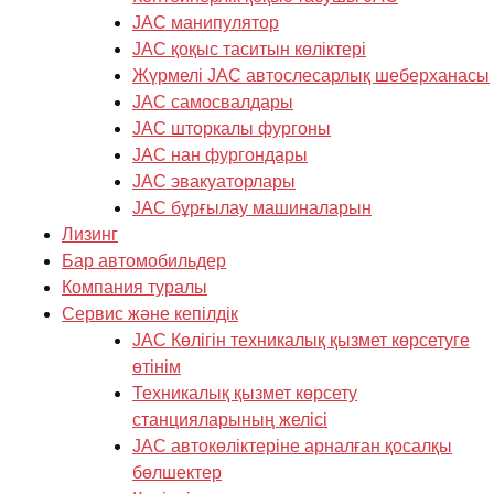
JAC манипулятор
JAC қоқыс таситын көліктері
Жүрмелі JAC автослесарлық шеберханасы
JAC самосвалдары
JAC шторкалы фургоны
JAC нан фургондары
JAC эвакуаторлары
JAC бұрғылау машиналарын
Лизинг
Бар автомобильдер
Компания туралы
Cервис және кепілдік
JAC Көлігін техникалық қызмет көрсетуге
өтінім
Техникалық қызмет көрсету
станцияларының желісі
JAC автокөліктеріне арналған қосалқы
бөлшектер