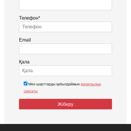
Телефон*
Email
Қала
Мен шарттарды қабылдаймын
құпиялылық
саясаты