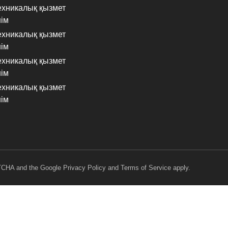
техникалық қызмет
нім
техникалық қызмет
нім
техникалық қызмет
нім
техникалық қызмет
нім
PTCHA and the Google
Privacy Policy
and
Terms of Service
apply.