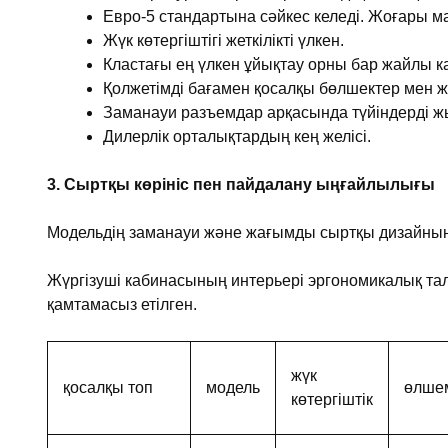
Евро-5 стандартына сәйкес келеді. Жоғары ма
Жүк көтергіштігі жеткілікті үлкен.
Кластағы ең үлкен ұйықтау орны бар жайлы к
Қолжетімді бағамен қосалқы бөлшектер мен 
Заманауи разъемдар арқасында түйіндерді ж
Дилерлік орталықтардың кең желісі.
3. Сыртқы көрініс пен пайдалану ыңғайлылығы
Модельдің заманауи және жағымды сыртқы дизайнын, 
Жүргізуші кабинасының интерьері эргономикалық тал
қамтамасыз етілген.
жүк
қосалқы топ
модель
өлше
көтергіштік