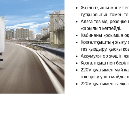
Жылытқышы және сепа
тұтқырлығын төмен т
Аязға төзімді резеңк
жарылып кетпейді.
Кабинаны қосымша оқ
Қозғалтқыштың жылу 
тез қыздыру, қысқы қо
Аккумулятор жәшігі жа
Қозғалтқыш пен беріл
220V қуатымен май ка
іске қосу үшін майды 
220V қуатымен салқын