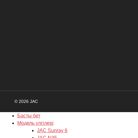
© 2026 JAC
Басты бет
Модель үлгілері
JAC Sunray 6
JAC N35