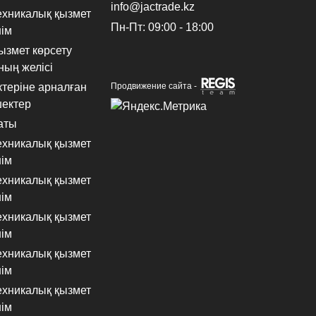
info@jactrade.kz
техникалық қызмет
Пн-Пт: 09:00 - 18:00
нім
ызмет көрсету
ың желісі
ктеріне арналған
Продвижение сайта -
шектер
аты
техникалық қызмет
нім
техникалық қызмет
нім
техникалық қызмет
нім
техникалық қызмет
нім
техникалық қызмет
нім