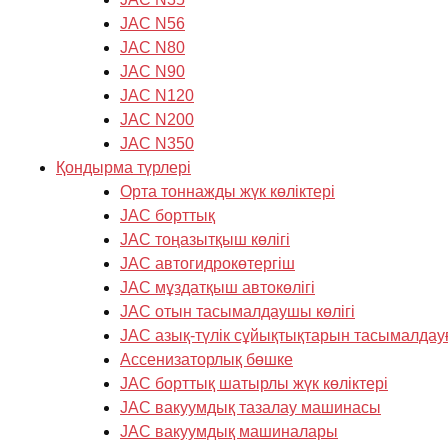
JAC N56
JAC N80
JAC N90
JAC N120
JAC N200
JAC N350
Қондырма түрлері
Орта тоннажды жүк көліктері
JAC борттық
JAC тоңазытқыш көлігі
JAC автогидрокөтергіш
JAC мұздатқыш автокөлігі
JAC отын тасымалдаушы көлігі
JAC азық-түлік сұйықтықтарын тасымалдау
Ассенизаторлық бөшке
JAC борттық шатырлы жүк көліктері
JAC вакуумдық тазалау машинасы
JAC вакуумдық машиналары