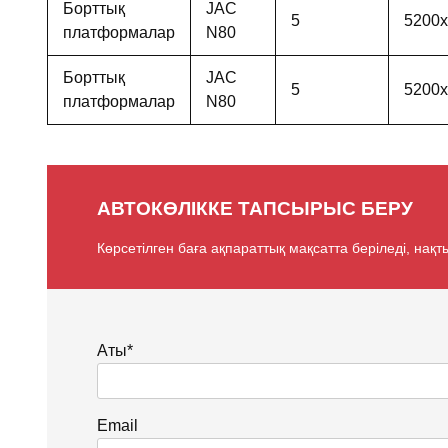
Борттық
JAC
5
5200
платформалар
N80
Борттық
JAC
5
5200
платформалар
N80
АВТОКӨЛІККЕ ТАПСЫРЫС БЕРУ
Көрсетілген баға ақпараттық мақсатта беріледі, нақт
Аты*
Email