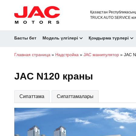
Қазақстан Республикасын
TRUCK AUTO SERVICE ко
Басты бет
Модель үлгілері
Қондырма түрлері
Главная страница
»
Надстройка
»
JAC манипулятор
»
JAC N
JAC N120 краны
Сипаттама
Сипаттамалары