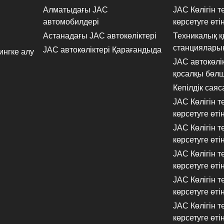
Алматыдағы JAC
JAC Көлігін 
автомобилдері
көрсетуге өті
Астанадағы JAC автокөліктері
Техникалық қ
станцияларын
JAC автокөліктері Қарағандыда
ингке алу
JAC автокөлі
қосалқы бөл
Кепілдік саяс
JAC Көлігін 
көрсетуге өті
JAC Көлігін 
көрсетуге өті
JAC Көлігін 
көрсетуге өті
JAC Көлігін 
көрсетуге өті
JAC Көлігін 
көрсетуге өті