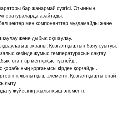
раторы бар жанармай сүзгісі. Отынның
емператураларда азайтады.
е бөлшектер мен компоненттер мұздамайды және
шаулау және дыбыс оқшаулау.
оқшаулағыш экраны. Қозғалтқыштың баяу суытуы,
зғалыс кезінде жұмыс температурасын сақтау.
бық, оған кір мен қоқыс түспейді.
іс қорабының қорғанысы кірден қорғайды.
ртерінің жылытқыш элементі. Қозғалтқышты оңай
жылыту.
дату жүйесінің жылытқыш элементі.