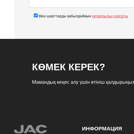
Мен шарттарды қабылдаймын
құпиялылық саясаты
КӨМЕК КЕРЕК?
Мамандық кеңес алу үшін өтініш қалдырыңы
ИНФОРМАЦИЯ