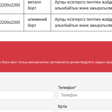
металл
Артқы есіктерсіз тентпен жаб
х2200х2200
борт
алынбайтын және ажыратылма
алюминий
Артқы есіктерсіз тентпен жаб
х2200х2200
борт
алынбайтын және ажыратылма
ы баға мен толық жинақталған автокөліктің қолжетімділігін жақын ж
Телефон*
Қала