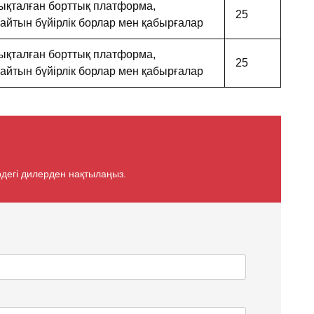
дықталған борттық платформа,
25
йтын бүйірлік борлар мен қабырғалар
дықталған борттық платформа,
25
йтын бүйірлік борлар мен қабырғалар
ердегі дилерден нақтылаңыз.