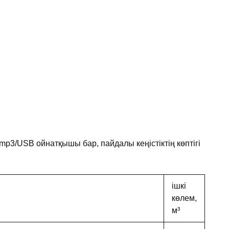
p3/USB ойнатқышы бар, пайдалы кеңістіктің көптігі
ішкі
көлем,
м³