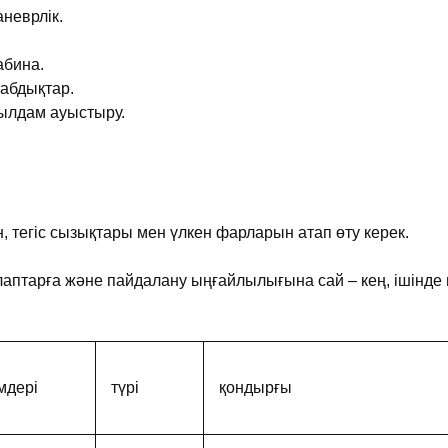
неврлік.
абина.
жабдықтар.
ылдам ауыстыру.
тегіс сызықтары мен үлкен фарларын атап өту керек.
аптарға және пайдалану ыңғайлылығына сай – кең, ішінде m
мдері
түрі
қондырғы