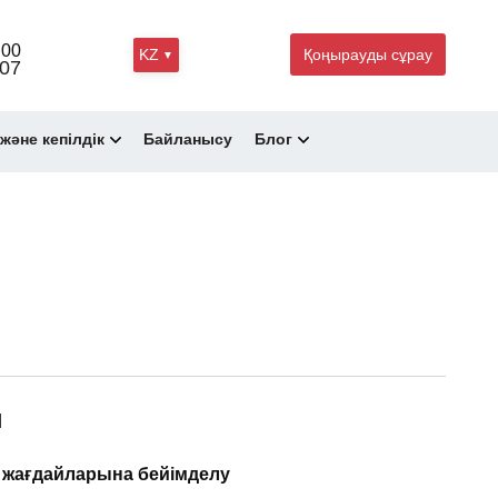
:00
KZ
Қоңырауды сұрау
 07
және кепілдік
Байланысу
Блог
ы
қ жағдайларына бейімделу