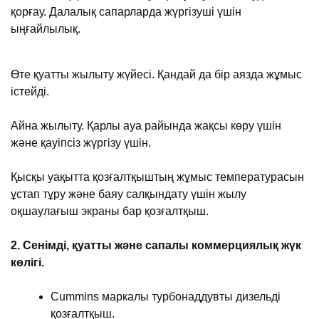
қорғау. Далалық сапарларда жүргізуші үшін
ыңғайлылық.
Өте қуатты жылыту жүйесі. Қандай да бір аязда жұмыс
істейді.
Айна жылыту. Қарлы ауа райында жақсы көру үшін
және қауіпсіз жүргізу үшін.
Қысқы уақытта қозғалтқыштың жұмыс температурасын
ұстап тұру және баяу салқындату үшін жылу
оқшаулағыш экраны бар қозғалтқыш.
2. Сенімді, қуатты және сапалы коммерциялық жүк
көлігі.
Cummins маркалы турбонаддувты дизельді
қозғалтқыш.