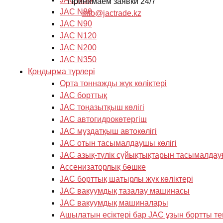
Принимаем заявки 24/7
JAC N80
info@jactrade.kz
JAC N90
JAC N120
JAC N200
JAC N350
Қондырма түрлері
Орта тоннажды жүк көліктері
JAC борттық
JAC тоңазытқыш көлігі
JAC автогидрокөтергіш
JAC мұздатқыш автокөлігі
JAC отын тасымалдаушы көлігі
JAC азық-түлік сұйықтықтарын тасымалдау
Ассенизаторлық бөшке
JAC борттық шатырлы жүк көліктері
JAC вакуумдық тазалау машинасы
JAC вакуумдық машиналары
Ашылатын есіктері бар JAC ұзын бортты те