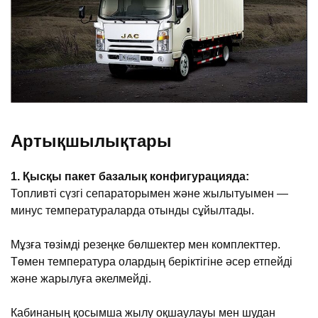
Артықшылықтары
1. Қысқы пакет базалық конфигурацияда:
Топливті сүзгі сепараторымен және жылытуымен —
минус температураларда отынды сұйылтады.
Мұзға төзімді резеңке бөлшектер мен комплекттер.
Төмен температура олардың беріктігіне әсер етпейді
және жарылуға әкелмейді.
Кабинаның қосымша жылу оқшаулауы мен шудан