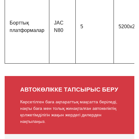
Борттық
JAC
5
5200х22
платформалар
N80
АВТОКӨЛІККЕ ТАПСЫРЫС БЕРУ
Көрсетілген баға ақпараттық мақсатта беріледі,
нақты баға мен толық жинақталған автокөліктің
қолжетімділігін жақын жердегі дилерден
нақтылаңыз.