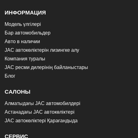
ИНФОРМАЦИЯ
Модель үлгілері
Бар автомобильдер
Авто в наличии
JAC автокөліктерін лизингке алу
Компания туралы
JAC ресми дилерінің байланыстары
Блог
САЛОНЫ
Алматыдағы JAC автомобилдері
Астанадағы JAC автокөліктері
JAC автокөліктері Қарағандыда
СЕРВИС