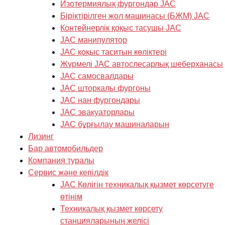
Изотермиялық фургондар JAC
Біріктірілген жол машинасы (БЖМ) JAC
Контейнерлік қоқыс тасушы JAC
JAC манипулятор
JAC қоқыс таситын көліктері
Жүрмелі JAC автослесарлық шеберханасы
JAC самосвалдары
JAC шторкалы фургоны
JAC нан фургондары
JAC эвакуаторлары
JAC бұрғылау машиналарын
Лизинг
Бар автомобильдер
Компания туралы
Cервис және кепілдік
JAC Көлігін техникалық қызмет көрсетуге
өтінім
Техникалық қызмет көрсету
станцияларының желісі