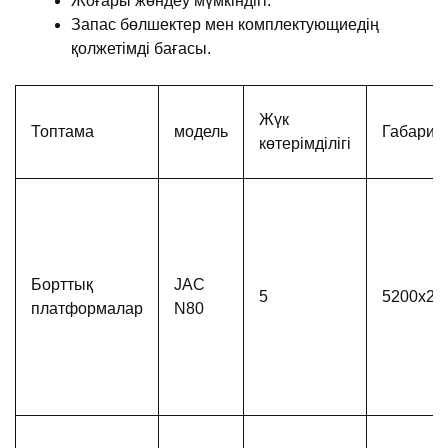
Жоғары жөндеу мүмкіндігі.
Запас бөлшектер мен комплектующиедің
қолжетімді бағасы.
Жүк
Топтама
модель
Габаритт
көтерімділігі
Борттық
JAC
5
5200х22
платформалар
N80