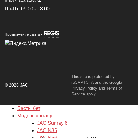
Пн-Пт: 09:00 - 18:00
Продвижение сайта -
This site is protected by
reCAPTCHA and the Google
© 2026 JAC
Privacy Policy
and
Terms of
Service
apply.
Басты бет
Модель үлгілері
JAC Sunray 6
JAC N35
JAC N56