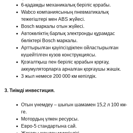
6-қадамды механикалық беріліс қорабы.
Wabco компаниясының пневматикалық
тежегіштері мен ABS жүйесі.
Bosch маркалы отын жүйесі.
Автокөліктің барлық электронды құрамдас
бөліктері Bosch маркалы.
Арттырылған қауіпсіздікпен ойластырылған
күшейтілген кузов конструкциясы.
Қозғалтқыш пен беріліс қорабын қорғау,
аккумуляторларға арналған қорғаушы жәшік.
3 жыл немесе 200 000 км кепілдік.
3. Тиімді инвестиция.
Отын үнемдеу – шығын шамамен 15,2 л 100 км-
ге.
Мотордың үлкен ресурсы.
Евро-5 стандартына сай.