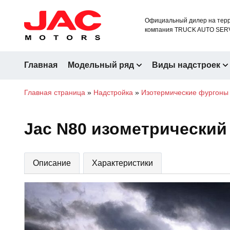
Официальный дилер на терр
компания TRUCK AUTO SER
Главная
Модельный ряд
Виды надстроек
Главная страница
»
Надстройка
»
Изотермические фургоны
Jac N80 изометрический
Описание
Характеристики