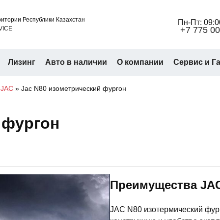
итории Республики Казахстан
Пн-Пт: 09:0
VICE
+7 775 00
Лизинг
Авто в наличии
О компании
Сервис и Г
 JAC
»
Jac N80 изометрический фургон
 фургон
Преимущества JAC
JAC N80 изотермический фур