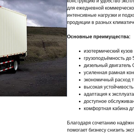
конструкцию и удобство эксп
для ежедневной коммерческо
интенсивные нагрузки и подхо
продукции в разных климатич
Основные преимущества:
изотермический кузов
грузоподъёмность до 5
дизельный двигатель 
усиленная рамная кон
экономичный расход т
высокая устойчивость 
адаптация к эксплуата
доступное обслуживан
комфортная кабина дл
Благодаря сочетанию надёжно
помогает бизнесу снизить эк