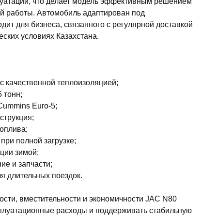
луатации, что делает модель эффективным решением
й работы. Автомобиль адаптирован под
дит для бизнеса, связанного с регулярной доставкой
еских условиях Казахстана.
 с качественной теплоизоляцией;
 тонн;
Cummins Euro-5;
струкция;
оплива;
при полной загрузке;
ции зимой;
ие и запчасти;
я длительных поездок.
сти, вместительности и экономичности JAC N80
сплуатационные расходы и поддерживать стабильную