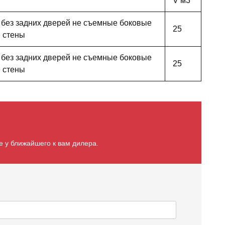
V м3
 без задних дверей не съемные боковые
25
е стены
 без задних дверей не съемные боковые
25
е стены
е у ближайшего к вам дилера.