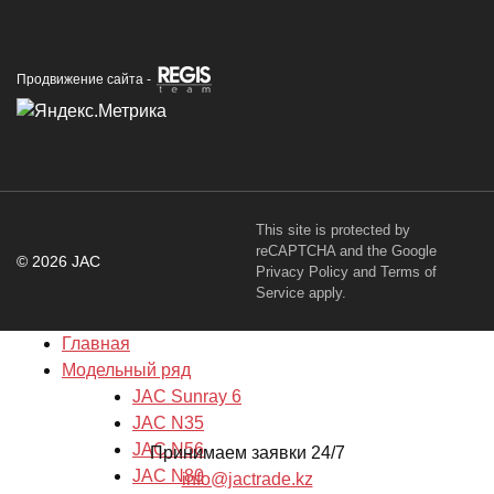
Продвижение сайта -
This site is protected by
reCAPTCHA and the Google
© 2026 JAC
Privacy Policy
and
Terms of
Service
apply.
Главная
Модельный ряд
JAC Sunray 6
JAC N35
JAC N56
Принимаем заявки 24/7
JAC N80
info@jactrade.kz