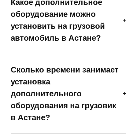
Какое дополнительное
оборудование можно
+
установить на грузовой
автомобиль в Астане?
На грузовые автомобили можно установить
предпусковые подогреватели, климатические
Сколько времени занимает
системы, системы GPS-мониторинга, камеры
заднего вида, дополнительное освещение,
установка
мультимедийное оборудование, защитные
покрытия и другие решения, повышающие
дополнительного
+
комфорт, безопасность и эффективность
оборудования на грузовик
эксплуатации транспорта.
в Астане?
Срок выполнения работ зависит от типа