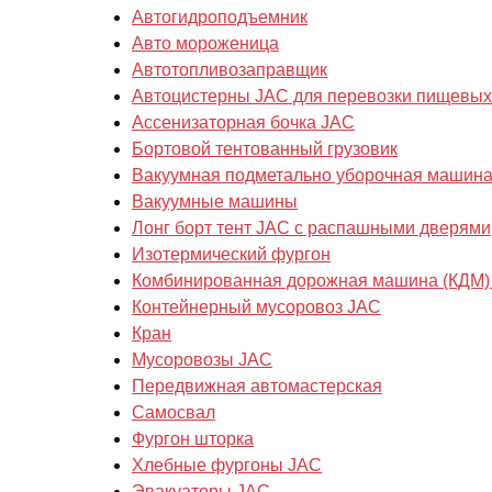
Автогидроподъемник
Авто мороженица
Автотопливозаправщик
Автоцистерны JAC для перевозки пищевых
Ассенизаторная бочка JAC
Бортовой тентованный грузовик
Вакуумная подметально уборочная машин
Вакуумные машины
Лонг борт тент JAC с распашными дверями
Изотермический фургон
Комбинированная дорожная машина (КДМ)
Контейнерный мусоровоз JAC
Кран
Мусоровозы JAC
Передвижная автомастерская
Самосвал
Фургон шторка
Хлебные фургоны JAC
Эвакуаторы JAC