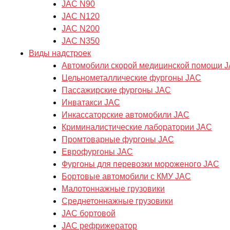
JAC N90
JAC N120
JAC N200
JAC N350
Виды надстроек
Автомобили скорой медицинской помощи 
Цельнометаллические фургоны JAC
Пассажирские фургоны JAC
Инватакси JAC
Инкассаторские автомобили JAC
Криминалистические лаборатории JAC
Промтоварные фургоны JAC
Еврофургоны JAC
Фургоны для перевозки мороженого JAC
Бортовые автомобили с КМУ JAC
Малотоннажные грузовики
Cреднетоннажные грузовики
JAC бортовой
JAC рефрижератор