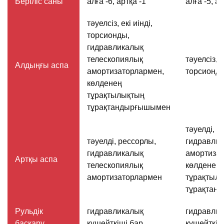
Беріліс саны
алға -6, артқа -1
алға -5, ар
тәуелсіз, екі иінді,
торсионды,
гидравликалық
телескопиялық
тәуелсіз, е
Алдыңғы аспа
амортизаторлармен,
торсионд
көлденең
тұрақтылықтың
тұрақтандырғышымен
тәуелді, р
тәуелді, рессорлы,
гидравли
гидравликалық
амортизат
Артқы аспа
телескопиялық
көлденең
амортизаторлармен
тұрақтыл
тұрақтан
Рульдік
гидравликалық
гидравли
басқару
күшейткіші бар
күшейткіш