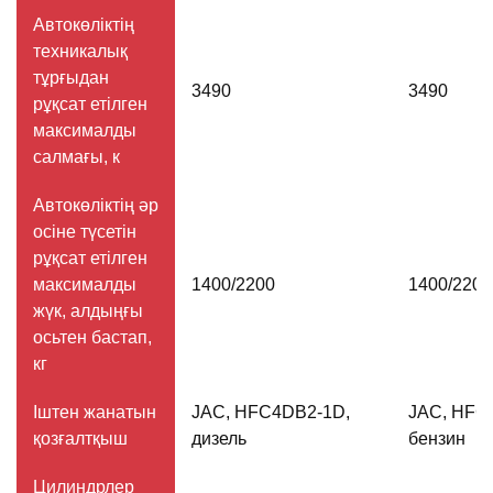
Автокөліктің
техникалық
тұрғыдан
3490
3490
рұқсат етілген
максималды
салмағы, к
Автокөліктің әр
осіне түсетін
рұқсат етілген
максималды
1400/2200
1400/2200
жүк, алдыңғы
осьтен бастап,
кг
Іштен жанатын
JAC, HFC4DB2-1D,
JAC, HFC
қозғалтқыш
дизель
бензин
Цилиндрлер