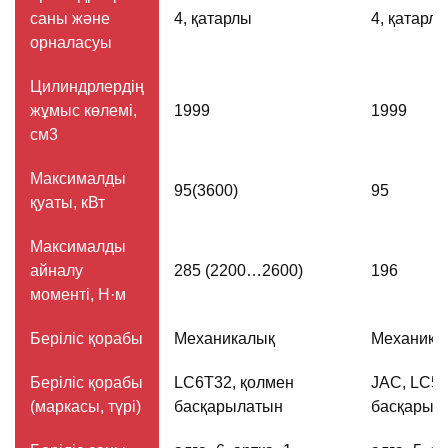
саны және
4, қатарлы
4, қатарл
орналасуы
Цилиндрлердің
жұмыс көлемі,
1999
1999
см3
Максималды
95(3600)
95
қуаты, кВт
Максималды
айналу
285 (2200…2600)
196
моменті, Н·м
Беріліс қорабы
Механикалық
Механика
Беріліс қорабы
LС6Т32, қолмен
JAC, LC5
(маркасы, түрі)
басқарылатын
басқарыл