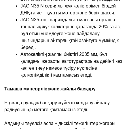
JAC N35 N сериялы жүк көліктерімен бірдей
ДНҚ-ға ие – қуатты мотор және берік шасси.
JAC N35-тің снаряждалған массасы орташа
тонналық жүк көліктеріне қарағанда 20%-ға аз,
бұл отын үнемдеуге және пайдалану
шығындарын айтарлықтай азайтуға мүмкіндік
береді.
Автокөліктің жалпы биіктігі 2035 мм, бұл
қаладағы жерасты автотұрақтарына дейінгі кез
келген тиеу немесе түсіру нүктесіне
қолжетімділікті қамтамасыз етеді.
Тамаша маневрлік және жайлы басқару
Ең жаңа рульдік басқару жүйесін қолдану айналу
радиусын 5,5 метрге қамтамасыз етеді.
Алдыңғы тәуелсіз аспа + дискілі тежегіштер жоғары