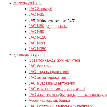
Модель үлгілері
JAC Sunray 6
JAC N35
JAC N56
Принимаем заявки 24/7
JAC N80
info@jactrade.kz
JAC N90
JAC N120
JAC N200
JAC N350
Қондырма түрлері
Орта тоннажды жүк көліктері
JAC борттық
JAC тоңазытқыш көлігі
JAC автогидрокөтергіш
JAC мұздатқыш автокөлігі
JAC отын тасымалдаушы көлігі
JAC азық-түлік сұйықтықтарын тасымалдау
Ассенизаторлық бөшке
JAC борттық шатырлы жүк көліктері