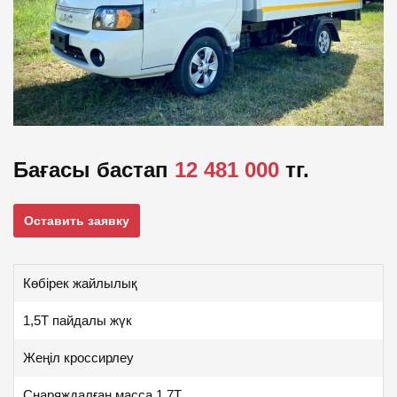
Бағасы бастап
12 481 000
тг.
Оставить заявку
Көбірек жайлылық
1,5Т пайдалы жүк
Жеңіл кроссирлеу
Снаряждалған масса 1.7T