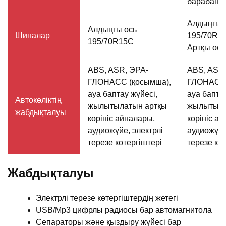
барабанд
Алдыңғы 
Алдыңғы ось
Шиналар
195/70R1
195/70R15C
Артқы ось
ABS, ASR, ЭРА-
ABS, ASR
ГЛОНАСС (қосымша),
ГЛОНАСС 
ауа баптау жүйесі,
ауа баптау
Автокөліктің
жылытылатын артқы
жылытыла
жабдықталуы
көрініс айналары,
көрініс а
аудиожүйе, электрлі
аудиожүйе
терезе көтергіштері
терезе кө
Жабдықталуы
Электрлі терезе көтергіштердің жетегі
USB/Mp3 цифрлы радиосы бар автомагнитола
Сепараторы және қыздыру жүйесі бар