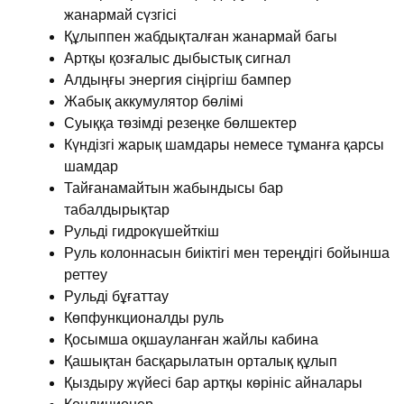
жанармай сүзгісі
Құлыппен жабдықталған жанармай багы
Артқы қозғалыс дыбыстық сигнал
Алдыңғы энергия сіңіргіш бампер
Жабық аккумулятор бөлімі
Суыққа төзімді резеңке бөлшектер
Күндізгі жарық шамдары немесе тұманға қарсы
шамдар
Тайғанамайтын жабындысы бар
табалдырықтар
Рульді гидрокүшейткіш
Руль колоннасын биіктігі мен тереңдігі бойынша
реттеу
Рульді бұғаттау
Көпфункционалды руль
Қосымша оқшауланған жайлы кабина
Қашықтан басқарылатын орталық құлып
Қыздыру жүйесі бар артқы көрініс айналары