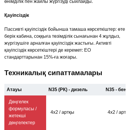
өнімділік пен жайлы жүргізуді сыйлайды.
Қауіпсіздік
Пассивті қауіпсіздік бойынша тамаша көрсеткіштер: өте
берік кабина, соққыға төзімділік сынағынан 4 жұлдыз,
жүргізушіге арналған қауіпсіздік жастығы. Активті
қауіпсіздік көрсеткіштері де керемет: ЕО
стандарттарынан 15%-ға жоғары.
Техникалық сипаттамалары
Атауы
N35 (РК) - дизель
N35 - бенз
Дөңгелек
формуласы /
4х2 / артқы
4х2 / артқ
жетекші
дөңгелектер