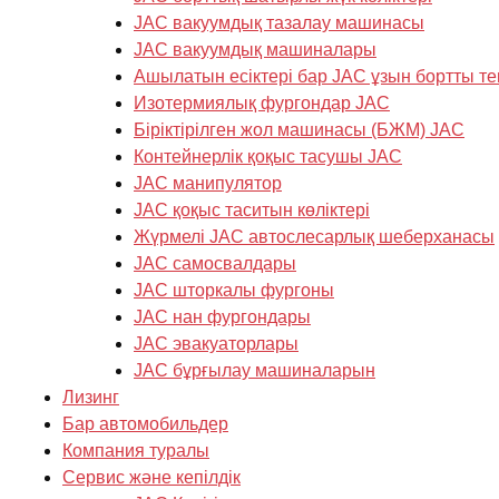
JAC вакуумдық тазалау машинасы
JAC вакуумдық машиналары
Ашылатын есіктері бар JAC ұзын бортты те
Изотермиялық фургондар JAC
Біріктірілген жол машинасы (БЖМ) JAC
Контейнерлік қоқыс тасушы JAC
JAC манипулятор
JAC қоқыс таситын көліктері
Жүрмелі JAC автослесарлық шеберханасы
JAC самосвалдары
JAC шторкалы фургоны
JAC нан фургондары
JAC эвакуаторлары
JAC бұрғылау машиналарын
Лизинг
Бар автомобильдер
Компания туралы
Cервис және кепілдік