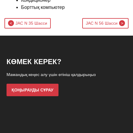
Кондиционер
Борттық компьютер
Post
JAC N 35 Шасси
JAC N 56 Шасси
navigation
КӨМЕК КЕРЕК?
Мамандық кеңес алу үшін өтініш қалдырыңыз
ҚОҢЫРАУДЫ СҰРАУ