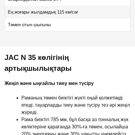
Ең жоғары жылдамдық 115 км/сағ
Төмен отын шығыны
JAC N 35 көлігінің
артықшылықтары
Жеңіл және ыңғайлы тиеу мен түсіру
Раманың төмен биіктігі жүкті оңай қолжетімді
етеді, тауарларды тиеу және түсіру тез әрі жеңіл
жүреді.
Рама биіктігі 785 мм, бұл басқа аз тонналық жүк
көліктеріне қарағанда 30%-ға төмен, осылайша
20% энергияны және 30% уақытты үнемдейсіз.