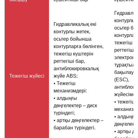
Гидравлик
контурлы 
Гидравликалық екі
осьтер б
контурлы жетек,
контурлар
осьтер бойынша
тежегіш к
контурларға бөлінген,
реттегіші 
тежегіш күштерін
электрон
реттегіші бар,
тұрақтыл
антиблокировкалық
бақылау ж
Тежегіш жүйесі
жүйе ABS;
(ESC),
• Тежегіш
антиблок
механизмдері:
жүйесімен
• алдыңғы
• тежегіш
дөңгелектер – диск
механизмд
түріндегі;
• алдыңғы
• артқы дөңгелектер –
дөңгелекте
барабан түріндегі.
• артқы д