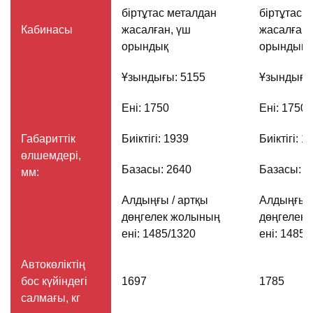
біртұтас металдан
біртұтас 
Кабинасы
жасалған, үш
жасалған,
орындық
орындық
Ұзындығы: 5155
Ұзындығы
Ені: 1750
Ені: 1750
Габариттік
Биіктігі: 1939
Биіктігі: 1
өлшемдері,
Базасы: 2640
Базасы: 2
мм:
Алдыңғы / артқы
Алдыңғы /
дөңгелек жолының
дөңгелек
ені: 1485/1320
ені: 1485/
Автокөліктің
бос күйіндегі
1697
1785
салмағы, кг