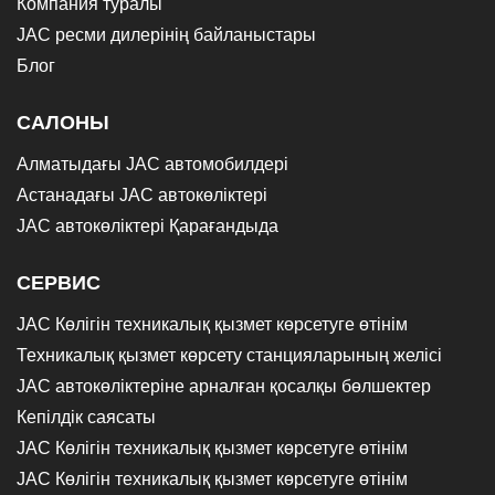
Компания туралы
JAC ресми дилерінің байланыстары
Блог
САЛОНЫ
Алматыдағы JAC автомобилдері
Астанадағы JAC автокөліктері
JAC автокөліктері Қарағандыда
СЕРВИС
JAC Көлігін техникалық қызмет көрсетуге өтінім
Техникалық қызмет көрсету станцияларының желісі
JAC автокөліктеріне арналған қосалқы бөлшектер
Кепілдік саясаты
JAC Көлігін техникалық қызмет көрсетуге өтінім
JAC Көлігін техникалық қызмет көрсетуге өтінім