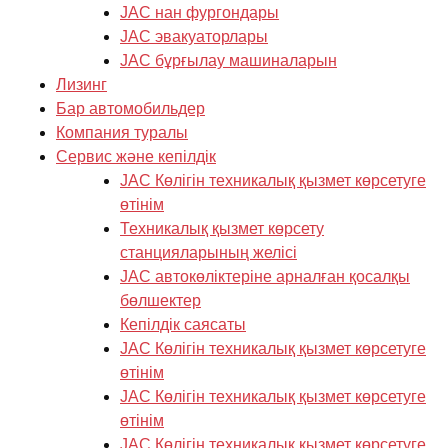
JAC нан фургондары
JAC эвакуаторлары
JAC бұрғылау машиналарын
Лизинг
Бар автомобильдер
Компания туралы
Cервис және кепілдік
JAC Көлігін техникалық қызмет көрсетуге
өтінім
Техникалық қызмет көрсету
станцияларының желісі
JAC автокөліктеріне арналған қосалқы
бөлшектер
Кепілдік саясаты
JAC Көлігін техникалық қызмет көрсетуге
өтінім
JAC Көлігін техникалық қызмет көрсетуге
өтінім
JAC Көлігін техникалық қызмет көрсетуге