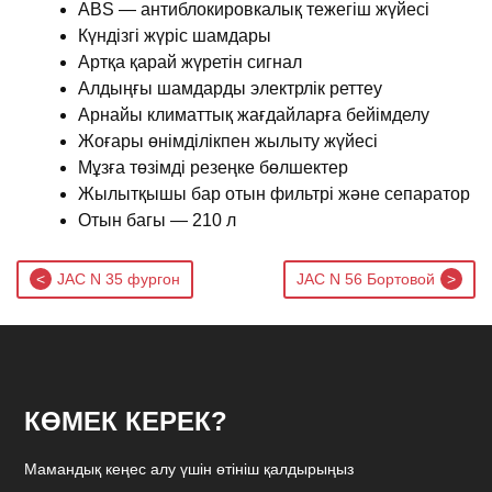
ABS — антиблокировкалық тежегіш жүйесі
Күндізгі жүріс шамдары
Артқа қарай жүретін сигнал
Алдыңғы шамдарды электрлік реттеу
Арнайы климаттық жағдайларға бейімделу
Жоғары өнімділікпен жылыту жүйесі
Мұзға төзімді резеңке бөлшектер
Жылытқышы бар отын фильтрі және сепаратор
Отын багы — 210 л
Post
JAC N 35 фургон
JAC N 56 Бортовой
navigation
КӨМЕК КЕРЕК?
Мамандық кеңес алу үшін өтініш қалдырыңыз