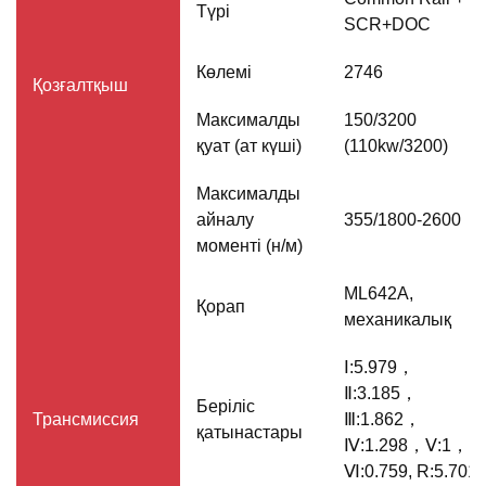
Түрі
SCR+DOC
Көлемі
2746
Қозғалтқыш
Максималды
150/3200
қуат (ат күші)
(110kw/3200)
Максималды
айналу
355/1800-2600
моменті (н/м)
ML642A,
Қорап
механикалық
Ⅰ:5.979，
Ⅱ:3.185，
Беріліс
Трансмиссия
Ⅲ:1.862，
қатынастары
Ⅳ:1.298，Ⅴ:1，
Ⅵ:0.759, R:5.701