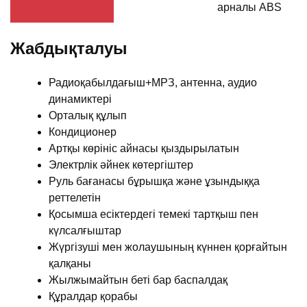
арналы ABS
Жабдықталуы
Радиоқабылдағыш+МРЗ, антенна, аудио
динамиктері
Орталық құлып
Кондиционер
Артқы көрініс айнасы қыздырылатын
Электрлік әйнек көтергіштер
Руль бағанасы бұрышқа және ұзындыққа
реттелетін
Қосымша есіктердегі темекі тартқыш пен
күлсалғыштар
Жүргізуші мен жолаушының күннен қорғайтын
қалқаны
Жылжымайтын беті бар баспалдақ
Құралдар қорабы