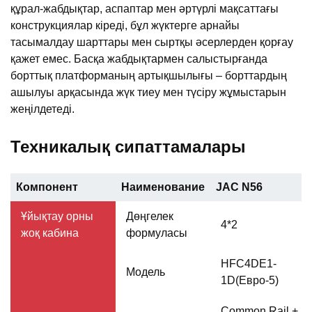
құрал-жабдықтар, аспаптар мен әртүрлі мақсаттағы
конструкциялар кіреді, бұл жүктерге арнайы
тасымалдау шарттары мен сыртқы әсерлерден қорғау
қажет емес. Басқа жабдықтармен салыстырғанда
борттық платформаның артықшылығы – борттардың
ашылуы арқасында жүк тиеу мен түсіру жұмыстарын
жеңілдетеді.
Техникалық сипаттамалары
Компонент
Наименование
JAC N56
Ұйықтау орны
Дөңгелек
4*2
жоқ кабина
формуласы
HFC4DE1-
Модель
1D(Евро-5)
Common Rail +