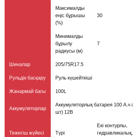
Максималды
еңіс бұрышы
30
(%)
Минималды
бұрылу
7
радиусы (м)
Шиналар
205/75R17.5
Рульдік басқару
Руль күшейткіші
Жанармай багы
100L
Аккумуляторлық батарея 100 А.ч (2
Аккумуляторлар
шт) 12В
Екі контурлы,
Тежегіш жүйесі
Түрі
гидравликалық, 4