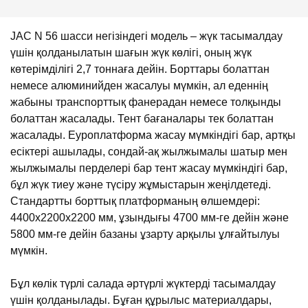
JAC N 56 шасси негізіндегі модель – жүк тасымалдау
үшін қолданылатын шағын жүк көлігі, оның жүк
көтерімділігі 2,7 тоннаға дейін. Борттары болаттан
немесе алюминийден жасалуы мүмкін, ал еденнің
жабыны транспорттық фанерадан немесе толқынды
болаттан жасалады. Тент бағаналары тек болаттан
жасалады. Еуроплатформа жасау мүмкіндігі бар, артқы
есіктері ашылады, сондай-ақ жылжымалы шатыр мен
жылжымалы перделері бар тент жасау мүмкіндігі бар,
бұл жүк тиеу және түсіру жұмыстарын жеңілдетеді.
Стандартты борттық платформаның өлшемдері:
4400х2200х2200 мм, ұзындығы 4700 мм-ге дейін және
5800 мм-ге дейін базаны ұзарту арқылы ұлғайтылуы
мүмкін.
Бұл көлік түрлі салада әртүрлі жүктерді тасымалдау
үшін қолданылады. Бұған құрылыс материалдары,