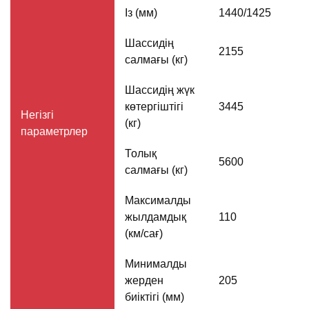
Із (мм)
1440/1425
Шассидің
2155
салмағы (кг)
Шассидің жүк
көтергіштігі
3445
Негізгі
(кг)
параметрлер
Толық
5600
салмағы (кг)
Максималды
жылдамдық
110
(км/сағ)
Минималды
жерден
205
биіктігі (мм)