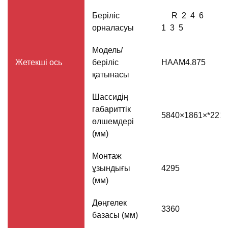
Беріліс
R 2 4 6
орналасуы
1 3 5
Модель/
Жетекші ось
беріліс
HAAM4.875
қатынасы
Шассидің
габариттік
5840×1861×*221
өлшемдері
(мм)
Монтаж
ұзындығы
4295
(мм)
Дөңгелек
3360
базасы (мм)