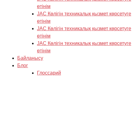
өтінім
JAC Көлігін техникалық қызмет көрсетуге
өтінім
JAC Көлігін техникалық қызмет көрсетуге
өтінім
JAC Көлігін техникалық қызмет көрсетуге
өтінім
Байланысу
Блог
Глоссарий