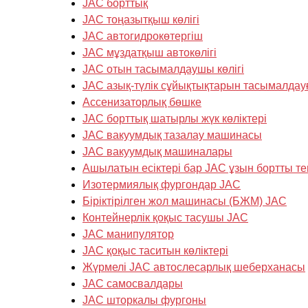
JAC борттық
JAC тоңазытқыш көлігі
JAC автогидрокөтергіш
JAC мұздатқыш автокөлігі
JAC отын тасымалдаушы көлігі
JAC азық-түлік сұйықтықтарын тасымалдау
Ассенизаторлық бөшке
JAC борттық шатырлы жүк көліктері
JAC вакуумдық тазалау машинасы
JAC вакуумдық машиналары
Ашылатын есіктері бар JAC ұзын бортты те
Изотермиялық фургондар JAC
Біріктірілген жол машинасы (БЖМ) JAC
Контейнерлік қоқыс тасушы JAC
JAC манипулятор
JAC қоқыс таситын көліктері
Жүрмелі JAC автослесарлық шеберханасы
JAC самосвалдары
JAC шторкалы фургоны