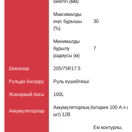
биіктігі (мм)
Максималды
еңіс бұрышы
30
(%)
Минималды
бұрылу
7
радиусы (м)
Шиналар
205/75R17.5
Рульдік басқару
Руль күшейткіші
Жанармай багы
100L
Аккумуляторлық батарея 100 А.ч (2
Аккумуляторлар
шт) 12В
Екі контурлы,