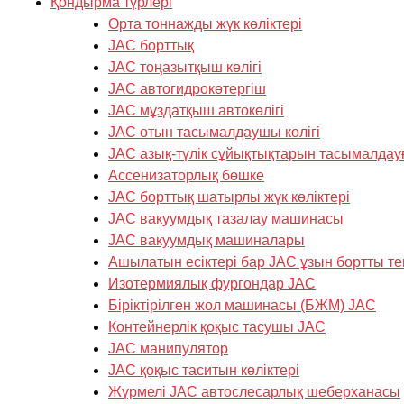
Қондырма түрлері
Орта тоннажды жүк көліктері
JAC борттық
JAC тоңазытқыш көлігі
JAC автогидрокөтергіш
JAC мұздатқыш автокөлігі
JAC отын тасымалдаушы көлігі
JAC азық-түлік сұйықтықтарын тасымалдау
Ассенизаторлық бөшке
JAC борттық шатырлы жүк көліктері
JAC вакуумдық тазалау машинасы
JAC вакуумдық машиналары
Ашылатын есіктері бар JAC ұзын бортты те
Изотермиялық фургондар JAC
Біріктірілген жол машинасы (БЖМ) JAC
Контейнерлік қоқыс тасушы JAC
JAC манипулятор
JAC қоқыс таситын көліктері
Жүрмелі JAC автослесарлық шеберханасы