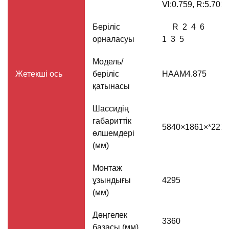
Ⅵ:0.759, R:5.701
Беріліс
R 2 4 6
орналасуы
1 3 5
Модель/
Жетекші ось
беріліс
HAAM4.875
қатынасы
Шассидің
габариттік
5840×1861×*221
өлшемдері
(мм)
Монтаж
ұзындығы
4295
(мм)
Дөңгелек
3360
базасы (мм)