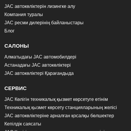
JAC автокөліктерін лизингке алу
Компания туралы
JAC ресми дилерінің байланыстары
Блог
САЛОНЫ
Алматыдағы JAC автомобилдері
Астанадағы JAC автокөліктері
JAC автокөліктері Қарағандыда
СЕРВИС
JAC Көлігін техникалық қызмет көрсетуге өтінім
Техникалық қызмет көрсету станцияларының желісі
JAC автокөліктеріне арналған қосалқы бөлшектер
Кепілдік саясаты