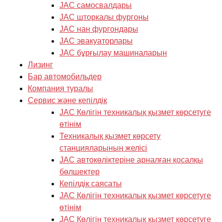
JAC самосвалдары
JAC шторкалы фургоны
JAC нан фургондары
JAC эвакуаторлары
JAC бұрғылау машиналарын
Лизинг
Бар автомобильдер
Компания туралы
Cервис және кепілдік
JAC Көлігін техникалық қызмет көрсетуге
өтінім
Техникалық қызмет көрсету
станцияларының желісі
JAC автокөліктеріне арналған қосалқы
бөлшектер
Кепілдік саясаты
JAC Көлігін техникалық қызмет көрсетуге
өтінім
JAC Көлігін техникалық қызмет көрсетуге