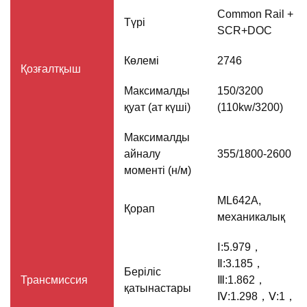
Common Rail +
Түрі
SCR+DOC
Көлемі
2746
Қозғалтқыш
Максималды
150/3200
қуат (ат күші)
(110kw/3200)
Максималды
айналу
355/1800-2600
моменті (н/м)
ML642A,
Қорап
механикалық
Ⅰ:5.979，
Ⅱ:3.185，
Беріліс
Трансмиссия
Ⅲ:1.862，
қатынастары
Ⅳ:1.298，Ⅴ:1，