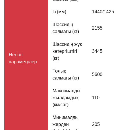
Із (мм)
1440/1425
Шассидің
2155
салмағы (кг)
Шассидің жүк
көтергіштігі
3445
Негізгі
(кг)
параметрлер
Толық
5600
салмағы (кг)
Максималды
жылдамдық
110
(км/сағ)
Минималды
жерден
205