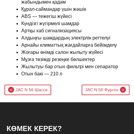
жабындымен қадам
Құрал-саймандар үшін жәшік
ABS — тежегіш жүйесі
Күндізгі жүгірмелі шамдар
Артқы хаб сигнализациясы
Алдыңғы шамдардың электрлік реттелуі
Арнайы климаттық жағдайларға бейімделу
Жоғары өнімді салон жылыту жүйесі
Мұзға төзімді резеңке бөлшектер
Жылытуы бар отын фильтрі мен сепаратор
Отын бакі — 210 л
Post
JAC N 56 Шасси
JAC N 56 Фургон
navigation
КӨМЕК КЕРЕК?