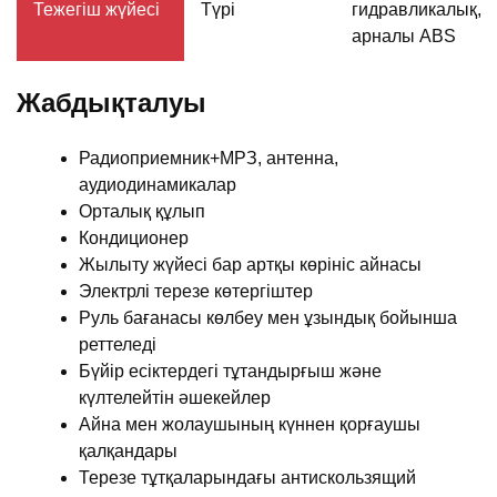
Тежегіш жүйесі
Түрі
гидравликалық, 4
арналы ABS
Жабдықталуы
Радиоприемник+МРЗ, антенна,
аудиодинамикалар
Орталық құлып
Кондиционер
Жылыту жүйесі бар артқы көрініс айнасы
Электрлі терезе көтергіштер
Руль бағанасы көлбеу мен ұзындық бойынша
реттеледі
Бүйір есіктердегі тұтандырғыш және
күлтелейтін әшекейлер
Айна мен жолаушының күннен қорғаушы
қалқандары
Терезе тұтқаларындағы антискользящий