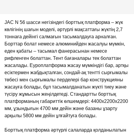
JAC N 56 шасси негізіндегі борттық платформа – жүк
көлігінің шағын моделі, әртүрлі мақсаттағы жүктің 2,7
тоннаға дейінгі салмағын тасымалдауға арналған.
Борттар болат немесе алюминийден жасалуы мүмкін,
еден қабаты – тасымал фанерасынан немесе
рифленген болаттан. Тент бағаналары тек болаттан
жасалады. Еуроплатформа жасау мүмкіндігі бар, артқы
есіктермен жабдықталған, сондай-ақ тентті сырғымалы
төбесі мен сырғымалы перделері бар конструкцияны
жасауға болады, бұл тасымалданатын жүкті тиеу және
түсіру жұмысын жеңілдетеді. Стандартты борттық
платформаның габариттік өлшемдері: 4400х2200х2200
мм, ұзындығын 4700 мм дейін және базаны ұзарту
арқылы 5800 мм дейін ұлғайтуға болады.
Борттық платформа әртүрлі салаларда қолданылатын