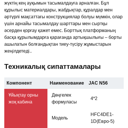
жүктің кең ауқымын тасымалдауға арналған. Бұл
құрылыс материалдары, жабдықтар, құралдар мен
әртүрлі мақсаттағы конструкциялар болуы мүмкін, олар
үшін арнайы тасымалдау шарттары мен сыртқы
әсерден қорғау қажет емес. Борттық платформаның
басқа құрылымдарға қарағанда артықшылығы – борты
ашылатын болғандықтан тиеу-түсіру жұмыстарын
жеңілдетеді..
Техникалық сипаттамалары
Компонент
Наименование
JAC N56
Ұйықтау орны
Дөңгелек
4*2
жоқ кабина
формуласы
HFC4DE1-
Модель
1D(Евро-5)