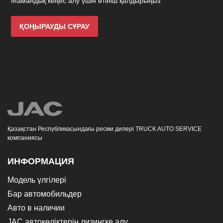
Мамандық кеңес алу үшін өтініш қалдырыңыз
ҚОҢЫРАУДЫ СҰРАУ
Қазақстан Республикасындағы ресми дилері TRUCK AUTO SERVICE
компаниясы
ИНФОРМАЦИЯ
Модель үлгілері
Бар автомобильдер
Авто в наличии
JAC автокөліктерін лизингке алу