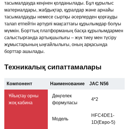
тасымалдауда кеңінен қолданылады. Бұл құрылыс
материалдары, жабдықтар, құралдар және арнайы
тасымалдауды немесе сыртқы әсерлерден қорғауды
талап етпейтін әртүрлі мақсаттағы құрылымдар болуы
мүмкін. Борттық платформаның басқа құрылымдармен
салыстырғанда артықшылығы – жүк тиеу мен түсіру
жұмыстарының ыңғайлылығы, оның арқасында
борттар ашылады.
Техникалық сипаттамалары
Компонент
Наименование
JAC N56
Ұйықтау орны
Дөңгелек
4*2
жоқ кабина
формуласы
HFC4DE1-
Модель
1D(Евро-5)