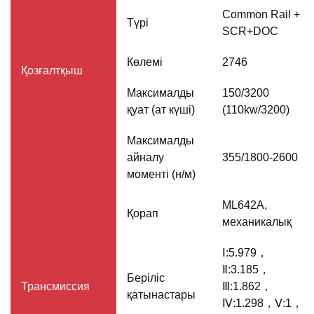
Common Rail +
Түрі
SCR+DOC
Көлемі
2746
Қозғалтқыш
Максималды
150/3200
қуат (ат күші)
(110kw/3200)
Максималды
айналу
355/1800-2600
моменті (н/м)
ML642A,
Қорап
механикалық
Ⅰ:5.979，
Ⅱ:3.185，
Беріліс
Трансмиссия
Ⅲ:1.862，
қатынастары
Ⅳ:1.298，Ⅴ:1，