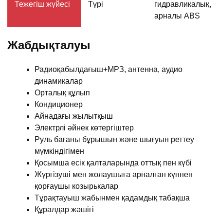
Тежегіш жүйесі
Түрі
гидравликалық, 4
арналы ABS
Жабдықталуы
Радиоқабылдағыш+МРЗ, антенна, аудио
динамикалар
Орталық құлып
Кондиционер
Айнадағы жылытқыш
Электрлі әйнек көтергіштер
Руль бағаны бұрышын және шығуын реттеу
мүмкіндігімен
Қосымша есік қалталарында оттық пен күбі
Жүргізуші мен жолаушыға арналған күннен
қорғаушы козырькалар
Тұрақтауыш жабынмен қадамдық табақша
Құралдар жәшігі