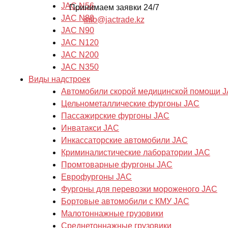
JAC N56
Принимаем заявки 24/7
JAC N80
info@jactrade.kz
JAC N90
JAC N120
JAC N200
JAC N350
Виды надстроек
Автомобили скорой медицинской помощи 
Цельнометаллические фургоны JAC
Пассажирские фургоны JAC
Инватакси JAC
Инкассаторские автомобили JAC
Криминалистические лаборатории JAC
Промтоварные фургоны JAC
Еврофургоны JAC
Фургоны для перевозки мороженого JAC
Бортовые автомобили с КМУ JAC
Малотоннажные грузовики
Cреднетоннажные грузовики