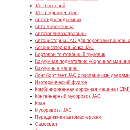
JAC бортовой
JAC рефрижератор
Автогидроподъемник
Авто мороженица
Автотопливозаправщик
Автоцистерны JAC для перевозки пищевых
Ассенизаторная бочка JAC
Бортовой тентованный грузовик
Вакуумная подметально уборочная машин
Вакуумные машины
Лонг борт тент JAC с распашными дверями
Изотермический фургон
Комбинированная дорожная машина (КДМ)
Контейнерный мусоровоз JAC
Кран
Мусоровозы JAC
Передвижная автомастерская
Самосвал