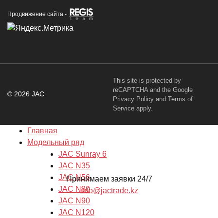
Продвижение сайта -
This site is protected by
reCAPTCHA and the Google
© 2026 JAC
Privacy Policy
and
Terms of
Service
apply.
Главная
Модельный ряд
JAC Sunray 6
JAC N35
JAC N56
Принимаем заявки 24/7
JAC N80
info@jactrade.kz
JAC N90
JAC N120