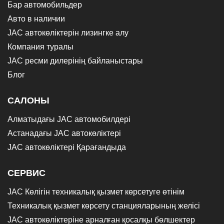
Бар автомобильдер
Авто в наличии
JAC автокөліктерін лизингке алу
Компания туралы
JAC ресми дилерінің байланыстары
Блог
САЛОНЫ
Алматыдағы JAC автомобилдері
Астанадағы JAC автокөліктері
JAC автокөліктері Қарағандыда
СЕРВИС
JAC Көлігін техникалық қызмет көрсетуге өтінім
Техникалық қызмет көрсету станцияларының желісі
JAC автокөліктеріне арналған қосалқы бөлшектер