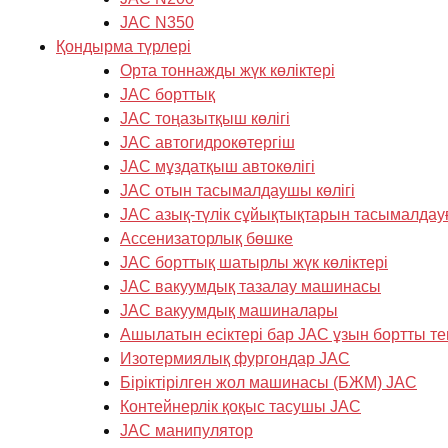
JAC N350
Қондырма түрлері
Орта тоннажды жүк көліктері
JAC борттық
JAC тоңазытқыш көлігі
JAC автогидрокөтергіш
JAC мұздатқыш автокөлігі
JAC отын тасымалдаушы көлігі
JAC азық-түлік сұйықтықтарын тасымалдау
Ассенизаторлық бөшке
JAC борттық шатырлы жүк көліктері
JAC вакуумдық тазалау машинасы
JAC вакуумдық машиналары
Ашылатын есіктері бар JAC ұзын бортты те
Изотермиялық фургондар JAC
Біріктірілген жол машинасы (БЖМ) JAC
Контейнерлік қоқыс тасушы JAC
JAC манипулятор