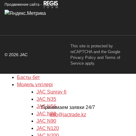
Продвижение сайта -
This site is protected by
reCAPTCHA and the Google
© 2026 JAC
Privacy Policy
and
Terms of
Service
apply.
Басты бет
Модель үлгілері
JAC Sunray 6
JAC N35
JAC N56
Принимаем заявки 24/7
JAC N80
info@jactrade.kz
JAC N90
JAC N120
JAC N200