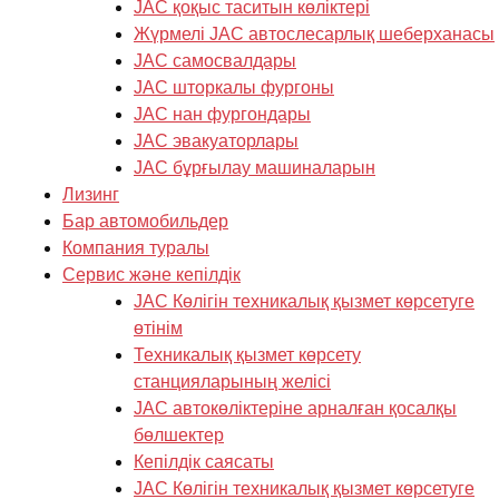
JAC қоқыс таситын көліктері
Жүрмелі JAC автослесарлық шеберханасы
JAC самосвалдары
JAC шторкалы фургоны
JAC нан фургондары
JAC эвакуаторлары
JAC бұрғылау машиналарын
Лизинг
Бар автомобильдер
Компания туралы
Cервис және кепілдік
JAC Көлігін техникалық қызмет көрсетуге
өтінім
Техникалық қызмет көрсету
станцияларының желісі
JAC автокөліктеріне арналған қосалқы
бөлшектер
Кепілдік саясаты
JAC Көлігін техникалық қызмет көрсетуге