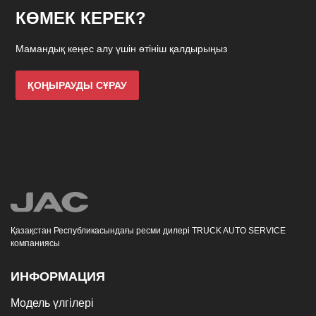
КӨМЕК КЕРЕК?
Мамандық кеңес алу үшін өтініш қалдырыңыз
ҚОҢЫРАУДЫ СҰРАУ
Қазақстан Республикасындағы ресми дилері TRUCK AUTO SERVICE
компаниясы
ИНФОРМАЦИЯ
Модель үлгілері