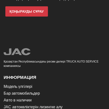
ҚОҢЫРАУДЫ СҰРАУ
Қазақстан Республикасындағы ресми дилері TRUCK AUTO SERVICE
компаниясы
ИНФОРМАЦИЯ
Модель үлгілері
Бар автомобильдер
Авто в наличии
JAC автокөліктерін лизингке алу