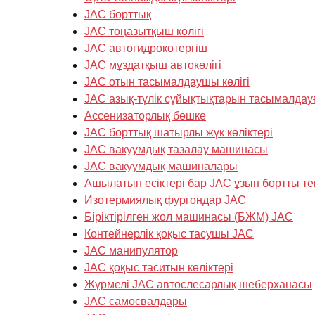
JAC борттық
JAC тоңазытқыш көлігі
JAC автогидрокөтергіш
JAC мұздатқыш автокөлігі
JAC отын тасымалдаушы көлігі
JAC азық-түлік сұйықтықтарын тасымалдау
Ассенизаторлық бөшке
JAC борттық шатырлы жүк көліктері
JAC вакуумдық тазалау машинасы
JAC вакуумдық машиналары
Ашылатын есіктері бар JAC ұзын бортты те
Изотермиялық фургондар JAC
Біріктірілген жол машинасы (БЖМ) JAC
Контейнерлік қоқыс тасушы JAC
JAC манипулятор
JAC қоқыс таситын көліктері
Жүрмелі JAC автослесарлық шеберханасы
JAC самосвалдары