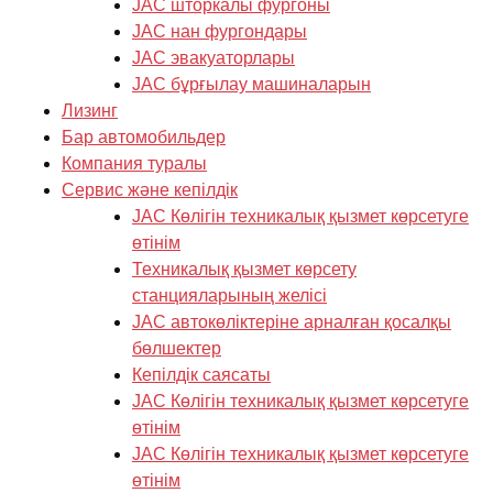
JAC шторкалы фургоны
JAC нан фургондары
JAC эвакуаторлары
JAC бұрғылау машиналарын
Лизинг
Бар автомобильдер
Компания туралы
Cервис және кепілдік
JAC Көлігін техникалық қызмет көрсетуге
өтінім
Техникалық қызмет көрсету
станцияларының желісі
JAC автокөліктеріне арналған қосалқы
бөлшектер
Кепілдік саясаты
JAC Көлігін техникалық қызмет көрсетуге
өтінім
JAC Көлігін техникалық қызмет көрсетуге
өтінім