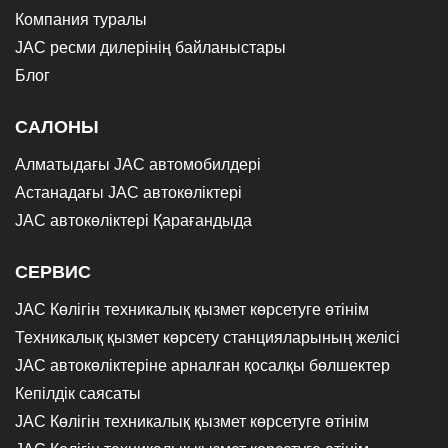
Компания туралы
JAC ресми дилерінің байланыстары
Блог
САЛОНЫ
Алматыдағы JAC автомобилдері
Астанадағы JAC автокөліктері
JAC автокөліктері Қарағандыда
СЕРВИС
JAC Көлігін техникалық қызмет көрсетуге өтінім
Техникалық қызмет көрсету станцияларының желісі
JAC автокөліктеріне арналған қосалқы бөлшектер
Кепілдік саясаты
JAC Көлігін техникалық қызмет көрсетуге өтінім