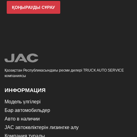
ҚОҢЫРАУДЫ СҰРАУ
Қазақстан Республикасындағы ресми дилері TRUCK AUTO SERVICE
компаниясы
ИНФОРМАЦИЯ
Модель үлгілері
Бар автомобильдер
Авто в наличии
JAC автокөліктерін лизингке алу
Компания туралы