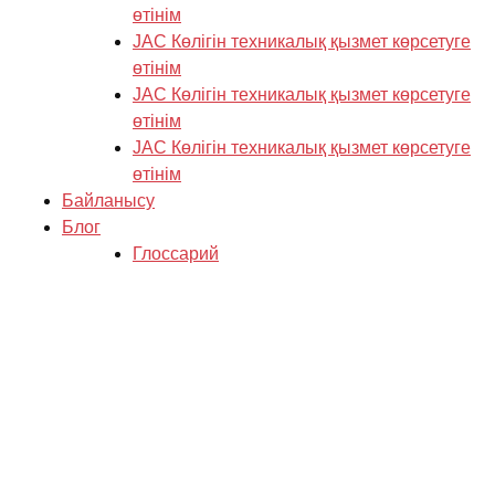
өтінім
JAC Көлігін техникалық қызмет көрсетуге
өтінім
JAC Көлігін техникалық қызмет көрсетуге
өтінім
JAC Көлігін техникалық қызмет көрсетуге
өтінім
Байланысу
Блог
Глоссарий