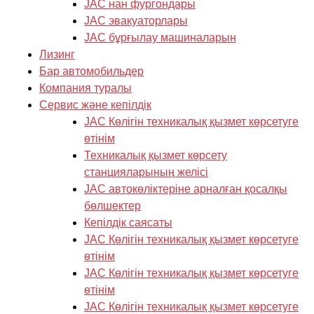
JAC нан фургондары
JAC эвакуаторлары
JAC бұрғылау машиналарын
Лизинг
Бар автомобильдер
Компания туралы
Cервис және кепілдік
JAC Көлігін техникалық қызмет көрсетуге
өтінім
Техникалық қызмет көрсету
станцияларының желісі
JAC автокөліктеріне арналған қосалқы
бөлшектер
Кепілдік саясаты
JAC Көлігін техникалық қызмет көрсетуге
өтінім
JAC Көлігін техникалық қызмет көрсетуге
өтінім
JAC Көлігін техникалық қызмет көрсетуге