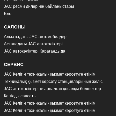
JAC ресми дилерінің байланыстары
Блог
САЛОНЫ
Алматыдағы JAC автомобилдері
Астанадағы JAC автокөліктері
JAC автокөліктері Қарағандыда
СЕРВИС
JAC Көлігін техникалық қызмет көрсетуге өтінім
Техникалық қызмет көрсету станцияларының желісі
JAC автокөліктеріне арналған қосалқы бөлшектер
Кепілдік саясаты
JAC Көлігін техникалық қызмет көрсетуге өтінім
JAC Көлігін техникалық қызмет көрсетуге өтінім