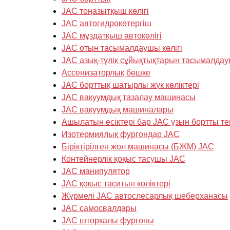
JAC тоңазытқыш көлігі
JAC автогидрокөтергіш
JAC мұздатқыш автокөлігі
JAC отын тасымалдаушы көлігі
JAC азық-түлік сұйықтықтарын тасымалдау
Ассенизаторлық бөшке
JAC борттық шатырлы жүк көліктері
JAC вакуумдық тазалау машинасы
JAC вакуумдық машиналары
Ашылатын есіктері бар JAC ұзын бортты те
Изотермиялық фургондар JAC
Біріктірілген жол машинасы (БЖМ) JAC
Контейнерлік қоқыс тасушы JAC
JAC манипулятор
JAC қоқыс таситын көліктері
Жүрмелі JAC автослесарлық шеберханасы
JAC самосвалдары
JAC шторкалы фургоны