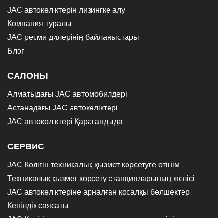
JAC автокөліктерін лизингке алу
Компания туралы
JAC ресми дилерінің байланыстары
Блог
САЛОНЫ
Алматыдағы JAC автомобилдері
Астанадағы JAC автокөліктері
JAC автокөліктері Қарағандыда
СЕРВИС
JAC Көлігін техникалық қызмет көрсетуге өтінім
Техникалық қызмет көрсету станцияларының желісі
JAC автокөліктеріне арналған қосалқы бөлшектер
Кепілдік саясаты