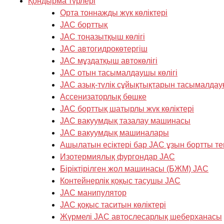
Қондырма түрлері
Орта тоннажды жүк көліктері
JAC борттық
JAC тоңазытқыш көлігі
JAC автогидрокөтергіш
JAC мұздатқыш автокөлігі
JAC отын тасымалдаушы көлігі
JAC азық-түлік сұйықтықтарын тасымалдау
Ассенизаторлық бөшке
JAC борттық шатырлы жүк көліктері
JAC вакуумдық тазалау машинасы
JAC вакуумдық машиналары
Ашылатын есіктері бар JAC ұзын бортты те
Изотермиялық фургондар JAC
Біріктірілген жол машинасы (БЖМ) JAC
Контейнерлік қоқыс тасушы JAC
JAC манипулятор
JAC қоқыс таситын көліктері
Жүрмелі JAC автослесарлық шеберханасы