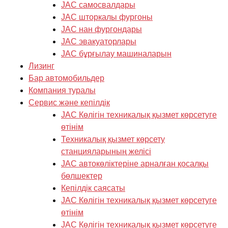
JAC самосвалдары
JAC шторкалы фургоны
JAC нан фургондары
JAC эвакуаторлары
JAC бұрғылау машиналарын
Лизинг
Бар автомобильдер
Компания туралы
Cервис және кепілдік
JAC Көлігін техникалық қызмет көрсетуге
өтінім
Техникалық қызмет көрсету
станцияларының желісі
JAC автокөліктеріне арналған қосалқы
бөлшектер
Кепілдік саясаты
JAC Көлігін техникалық қызмет көрсетуге
өтінім
JAC Көлігін техникалық қызмет көрсетуге