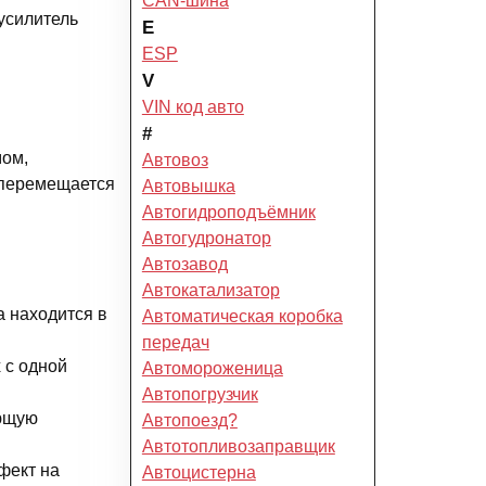
CAN-шина
усилитель
E
ESP
V
VIN код авто
#
мом,
Автовоз
 перемещается
Автовышка
Автогидроподъёмник
Автогудронатор
Автозавод
Автокатализатор
 находится в
Автоматическая коробка
передач
 с одной
Автомороженица
Автопогрузчик
ающую
Автопоезд?
Автотопливозаправщик
фект на
Автоцистерна