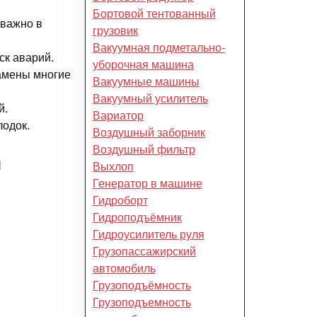
Бортовой тентованный
 важно в
грузовик
Вакуумная подметально-
ск аварий.
уборочная машина
замены многие
Вакуумные машины
Вакуумный усилитель
й.
Вариатор
лодок.
Воздушный заборник
Воздушный фильтр
я
Выхлоп
Генератор в машине
Гидроборт
Гидроподъёмник
Гидроусилитель руля
Грузопассажирский
автомобиль
Грузоподъёмность
Грузоподъемность