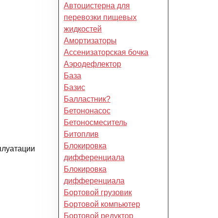
Автоцистерна для
перевозки пищевых
жидкостей
Амортизаторы
Ассенизаторская бочка
Аэродефлектор
База
Базис
Балластник?
Бетононасос
Бетоносмеситель
Битоплив
Блокировка
плуатации
дифференциала
Блокировка
дифференциала
Бортовой грузовик
Бортовой компьютер
Бортовой редуктор