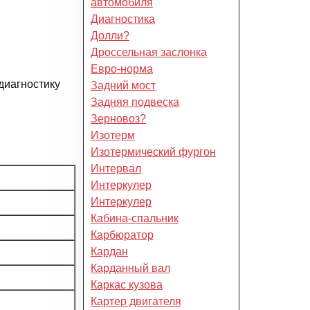
автомобиля
Диагностика
Долли?
Дроссельная заслонка
Евро-норма
диагностику
Задний мост
Задняя подвеска
Зерновоз?
Изотерм
Изотермический фургон
Интервал
Интеркулер
Интеркулер
Кабина-спальник
Карбюратор
Кардан
Карданный вал
Каркас кузова
Картер двигателя