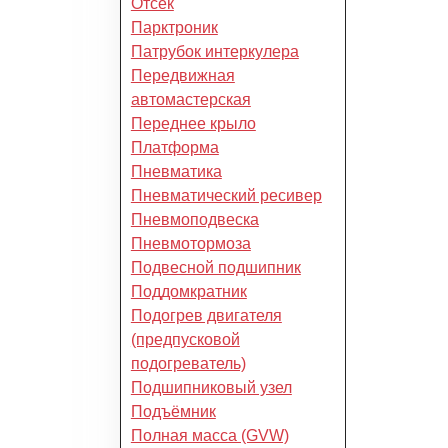
Отсек
Парктроник
Патрубок интеркулера
Передвижная
автомастерская
Переднее крыло
Платформа
Пневматика
Пневматический ресивер
Пневмоподвеска
Пневмотормоза
Подвесной подшипник
Поддомкратник
Подогрев двигателя
(предпусковой
подогреватель)
Подшипниковый узел
Подъёмник
Полная масса (GVW)