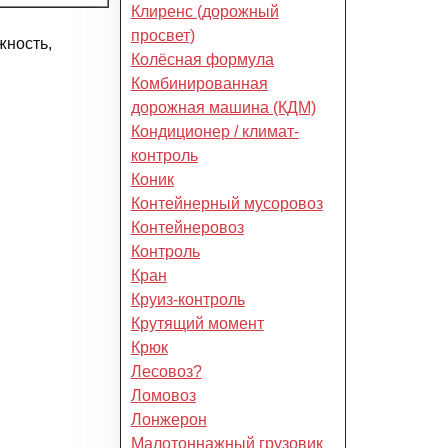
Клиренс (дорожный
просвет)
жность,
Колёсная формула
Комбинированная
дорожная машина (КДМ)
Кондиционер / климат-
контроль
Коник
Контейнерный мусоровоз
Контейнеровоз
Контроль
Кран
Круиз-контроль
Крутящий момент
Крюк
Лесовоз?
Ломовоз
Лонжерон
Малотоннажный грузовик