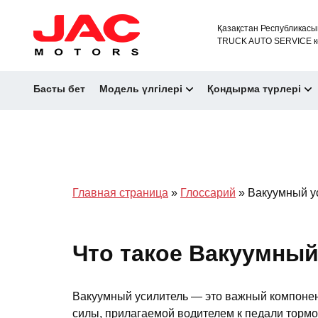
Қазақстан Республикасы
TRUCK AUTO SERVICE к
Басты бет
Модель үлгілері
Қондырма түрлері
Главная страница
»
Глоссарий
»
Вакуумный у
Что такое Вакуумный
Вакуумный усилитель — это важный компонен
силы, прилагаемой водителем к педали торм