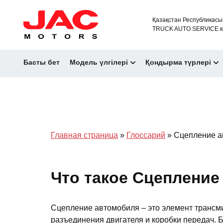
Қазақстан Республикасы
TRUCK AUTO SERVICE к
Басты бет
Модель үлгілері
Қондырма түрлері
Главная страница
»
Глоссарий
»
Сцепление а
Что такое Сцепление
Сцепление автомобиля – это элемент трансм
разъединения двигателя и коробки передач. 