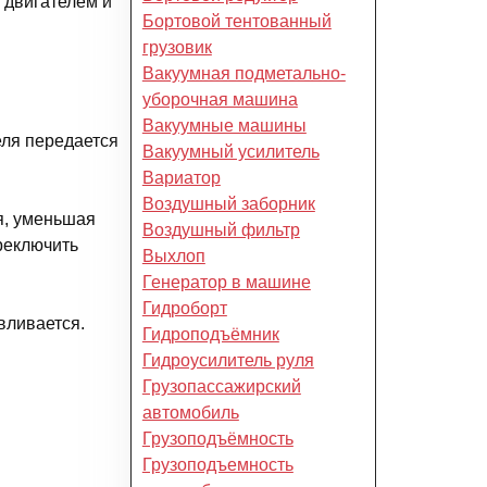
 двигателем и
Бортовой тентованный
грузовик
Вакуумная подметально-
уборочная машина
Вакуумные машины
еля передается
Вакуумный усилитель
Вариатор
Воздушный заборник
я, уменьшая
Воздушный фильтр
реключить
Выхлоп
Генератор в машине
Гидроборт
вливается.
Гидроподъёмник
Гидроусилитель руля
Грузопассажирский
автомобиль
Грузоподъёмность
Грузоподъемность