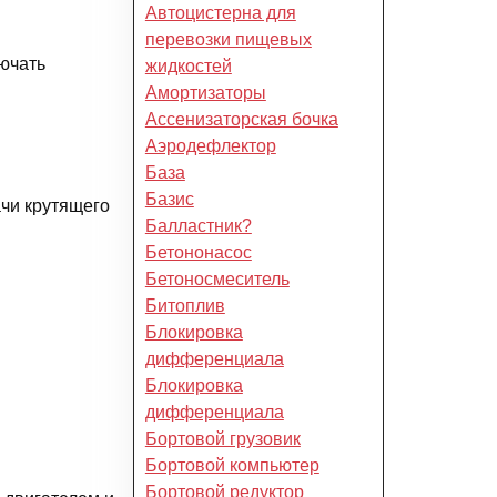
Автоцистерна для
перевозки пищевых
лючать
жидкостей
Амортизаторы
Ассенизаторская бочка
Аэродефлектор
База
Базис
ачи крутящего
Балластник?
Бетононасос
Бетоносмеситель
Битоплив
Блокировка
дифференциала
Блокировка
дифференциала
Бортовой грузовик
Бортовой компьютер
Бортовой редуктор