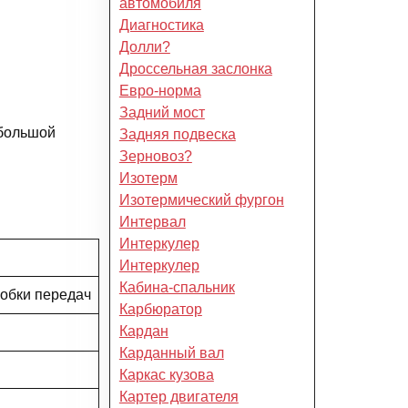
автомобиля
Диагностика
Долли?
Дроссельная заслонка
Евро-норма
Задний мост
 большой
Задняя подвеска
Зерновоз?
Изотерм
Изотермический фургон
Интервал
Интеркулер
Интеркулер
Кабина-спальник
робки передач
Карбюратор
Кардан
Карданный вал
Каркас кузова
Картер двигателя