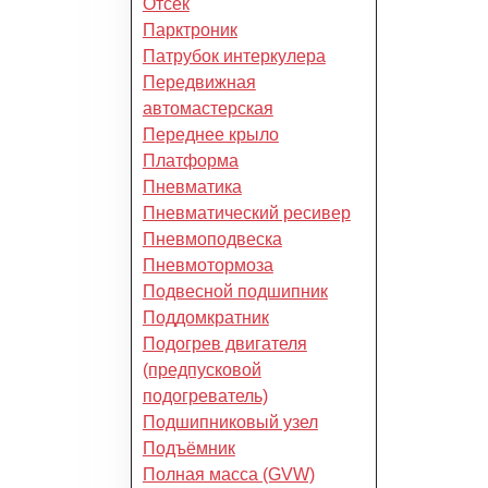
Отсек
Парктроник
Патрубок интеркулера
Передвижная
автомастерская
Переднее крыло
Платформа
Пневматика
Пневматический ресивер
Пневмоподвеска
Пневмотормоза
Подвесной подшипник
Поддомкратник
Подогрев двигателя
(предпусковой
подогреватель)
Подшипниковый узел
Подъёмник
Полная масса (GVW)