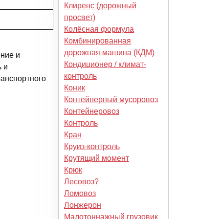
Клиренс (дорожный
просвет)
Колёсная формула
Комбинированная
дорожная машина (КДМ)
ние и
Кондиционер / климат-
 и
контроль
ранспортного
Коник
Контейнерный мусоровоз
Контейнеровоз
Контроль
Кран
Круиз-контроль
Крутящий момент
Крюк
Лесовоз?
Ломовоз
Лонжерон
Малотоннажный грузовик