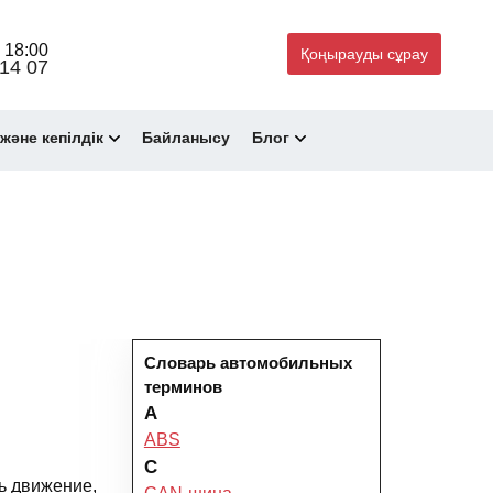
 18:00
Қоңырауды сұрау
14 07
және кепілдік
Байланысу
Блог
Словарь автомобильных
терминов
A
ABS
C
ь движение,