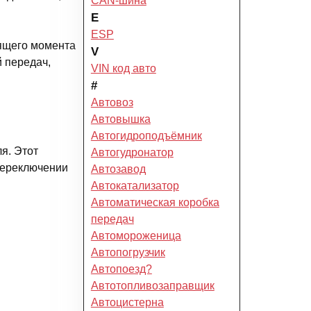
CAN-шина
E
ESP
тящего момента
V
й передач,
VIN код авто
#
Автовоз
Автовышка
Автогидроподъёмник
я. Этот
Автогудронатор
переключении
Автозавод
Автокатализатор
Автоматическая коробка
передач
Автомороженица
Автопогрузчик
Автопоезд?
Автотопливозаправщик
Автоцистерна