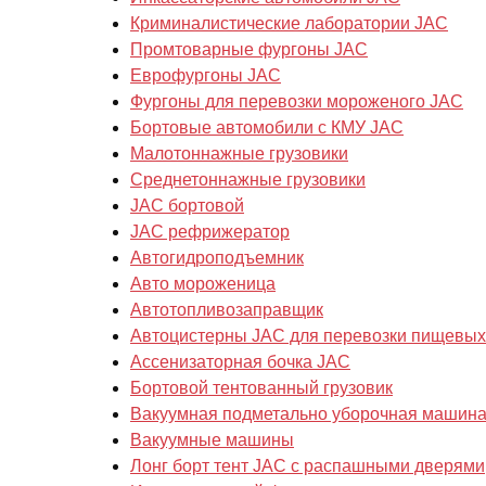
Криминалистические лаборатории JAC
Промтоварные фургоны JAC
Еврофургоны JAC
Фургоны для перевозки мороженого JAC
Бортовые автомобили с КМУ JAC
Малотоннажные грузовики
Cреднетоннажные грузовики
JAC бортовой
JAC рефрижератор
Автогидроподъемник
Авто мороженица
Автотопливозаправщик
Автоцистерны JAC для перевозки пищевых
Ассенизаторная бочка JAC
Бортовой тентованный грузовик
Вакуумная подметально уборочная машин
Вакуумные машины
Лонг борт тент JAC с распашными дверями