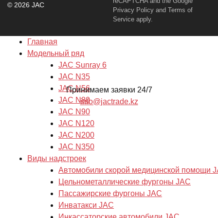
reCAPTCHA and the Google
© 2026 JAC
Privacy Policy
and
Terms of
Service
apply.
Главная
Модельный ряд
JAC Sunray 6
JAC N35
JAC N56
Принимаем заявки 24/7
JAC N80
info@jactrade.kz
JAC N90
JAC N120
JAC N200
JAC N350
Виды надстроек
Автомобили скорой медицинской помощи 
Цельнометаллические фургоны JAC
Пассажирские фургоны JAC
Инватакси JAC
Инкассаторские автомобили JAC