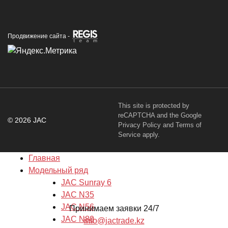
Продвижение сайта -
This site is protected by
reCAPTCHA and the Google
© 2026 JAC
Privacy Policy
and
Terms of
Service
apply.
Главная
Модельный ряд
JAC Sunray 6
JAC N35
JAC N56
Принимаем заявки 24/7
JAC N80
info@jactrade.kz