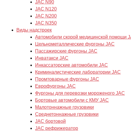
JAC N90
JAC N120
JAC N200
JAC N350
Виды надстроек
Автомобили скорой медицинской помощи 
Цельнометаллические фургоны JAC
Пассажирские фургоны JAC
Инватакси JAC
Инкассаторские автомобили JAC
Криминалистические лаборатории JAC
Промтоварные фургоны JAC
Еврофургоны JAC
Фургоны для перевозки мороженого JAC
Бортовые автомобили с КМУ JAC
Малотоннажные грузовики
Cреднетоннажные грузовики
JAC бортовой
JAC рефрижератор