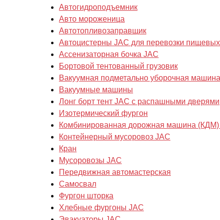
Автогидроподъемник
Авто мороженица
Автотопливозаправщик
Автоцистерны JAC для перевозки пищевых
Ассенизаторная бочка JAC
Бортовой тентованный грузовик
Вакуумная подметально уборочная машин
Вакуумные машины
Лонг борт тент JAC с распашными дверями
Изотермический фургон
Комбинированная дорожная машина (КДМ)
Контейнерный мусоровоз JAC
Кран
Мусоровозы JAC
Передвижная автомастерская
Самосвал
Фургон шторка
Хлебные фургоны JAC
Эвакуаторы JAC