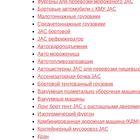
Фургоны для перевозки мороженого JAC
Бортовые автомобили с КМУ JAC
Малотоннажные грузовики
Cреднетоннажные грузовики
JAC бортовой
JAC рефрижератор
Автогидроподъемник
Авто мороженица
Автотопливозаправщик
Автоцистерны JAC для перевозки пищевых
Ассенизаторная бочка JAC
Бортовой тентованный грузовик
Вакуумная подметально уборочная машин
Вакуумные машины
Лонг борт тент JAC с распашными дверями
Изотермический фургон
Комбинированная дорожная машина (КДМ)
Контейнерный мусоровоз JAC
Кран