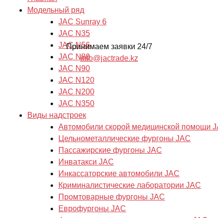
Модельный ряд
JAC Sunray 6
JAC N35
JAC N56
Принимаем заявки 24/7
JAC N80
info@jactrade.kz
JAC N90
JAC N120
JAC N200
JAC N350
Виды надстроек
Автомобили скорой медицинской помощи 
Цельнометаллические фургоны JAC
Пассажирские фургоны JAC
Инватакси JAC
Инкассаторские автомобили JAC
Криминалистические лаборатории JAC
Промтоварные фургоны JAC
Еврофургоны JAC