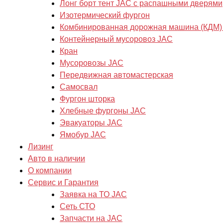
Лонг борт тент JAC с распашными дверями
Изотермический фургон
Комбинированная дорожная машина (КДМ)
Контейнерный мусоровоз JAC
Кран
Мусоровозы JAC
Передвижная автомастерская
Самосвал
Фургон шторка
Хлебные фургоны JAC
Эвакуаторы JAC
Ямобур JAC
Лизинг
Авто в наличии
О компании
Сервис и Гарантия
Заявка на ТО JAC
Сеть СТО
Запчасти на JAC