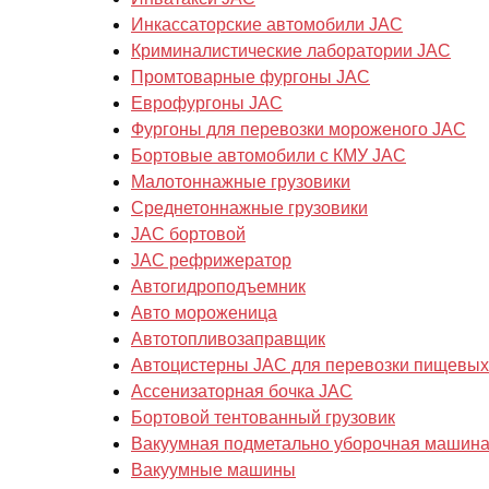
Инкассаторские автомобили JAC
Криминалистические лаборатории JAC
Промтоварные фургоны JAC
Еврофургоны JAC
Фургоны для перевозки мороженого JAC
Бортовые автомобили с КМУ JAC
Малотоннажные грузовики
Cреднетоннажные грузовики
JAC бортовой
JAC рефрижератор
Автогидроподъемник
Авто мороженица
Автотопливозаправщик
Автоцистерны JAC для перевозки пищевых
Ассенизаторная бочка JAC
Бортовой тентованный грузовик
Вакуумная подметально уборочная машин
Вакуумные машины