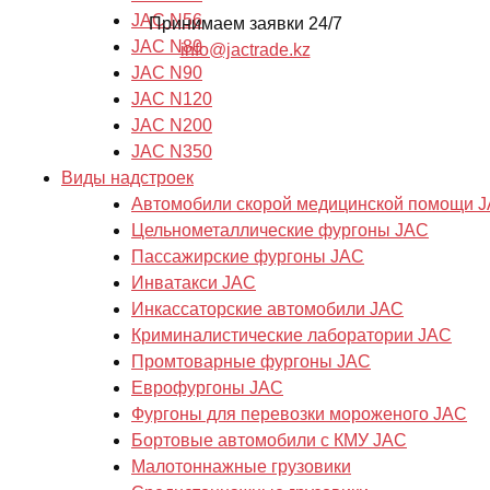
JAC N56
Принимаем заявки 24/7
JAC N80
info@jactrade.kz
JAC N90
JAC N120
JAC N200
JAC N350
Виды надстроек
Автомобили скорой медицинской помощи 
Цельнометаллические фургоны JAC
Пассажирские фургоны JAC
Инватакси JAC
Инкассаторские автомобили JAC
Криминалистические лаборатории JAC
Промтоварные фургоны JAC
Еврофургоны JAC
Фургоны для перевозки мороженого JAC
Бортовые автомобили с КМУ JAC
Малотоннажные грузовики