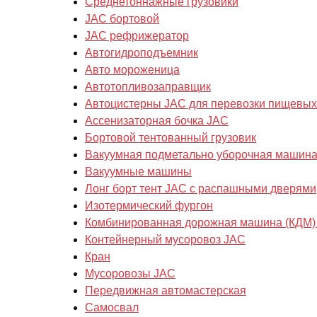
Cреднетоннажные грузовики
JAC бортовой
JAC рефрижератор
Автогидроподъемник
Авто мороженица
Автотопливозаправщик
Автоцистерны JAC для перевозки пищевых
Ассенизаторная бочка JAC
Бортовой тентованный грузовик
Вакуумная подметально уборочная машин
Вакуумные машины
Лонг борт тент JAC с распашными дверями
Изотермический фургон
Комбинированная дорожная машина (КДМ)
Контейнерный мусоровоз JAC
Кран
Мусоровозы JAC
Передвижная автомастерская
Самосвал