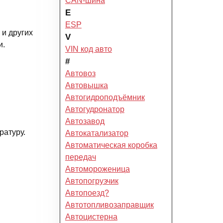
CAN-шина
E
ESP
 и других
V
и.
VIN код авто
#
Автовоз
Автовышка
Автогидроподъёмник
Автогудронатор
Автозавод
ратуру.
Автокатализатор
Автоматическая коробка
передач
Автомороженица
Автопогрузчик
Автопоезд?
Автотопливозаправщик
Автоцистерна