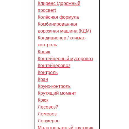
Клиренс (дорожный
просвет)
Колёсная формула
Комбинированная
дорожная машина (КДМ)
Кондиционер / климат-
контроль
Коник
Контейнерный мусоровоз
Контейнеровоз
Контроль
Кран
Круиз-контроль
Крутящий момент
Крюк
Лесовоз?
Ломовоз
Лонжерон
Малотоннажный грузовик