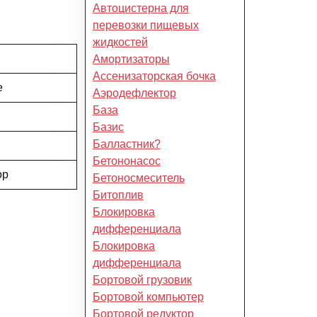
Автоцистерна для
перевозки пищевых
жидкостей
Амортизаторы
Ассенизаторская бочка
е
Аэродефлектор
База
Базис
Балластник?
Бетононасос
ор
Бетоносмеситель
Битоплив
Блокировка
дифференциала
Блокировка
дифференциала
Бортовой грузовик
Бортовой компьютер
Бортовой редуктор