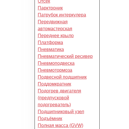
Отсек
Парктроник
Патрубок интеркулера
Передвижная
автомастерская
Переднее крыло
Платформа
Пневматика
Пневматический ресивер
Пневмоподвеска
Пневмотормоза
Подвесной подшипник
Поддомкратник
Подогрев двигателя
(предпусковой
подогреватель)
Подшипниковый узел
Подъёмник
Полная масса (GVW)