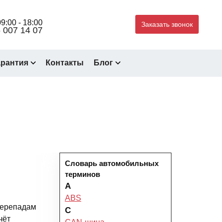
9:00 - 18:00
Заказать звонок
 007 14 07
арантия
Контакты
Блог
Словарь автомобильных
терминов
A
ABS
 перепадам
C
чёт