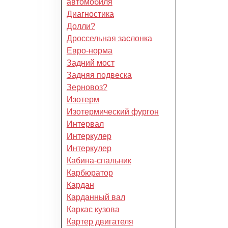
автомобиля
Диагностика
Долли?
Дроссельная заслонка
Евро-норма
Задний мост
Задняя подвеска
Зерновоз?
Изотерм
Изотермический фургон
Интервал
Интеркулер
Интеркулер
Кабина-спальник
Карбюратор
Кардан
Карданный вал
Каркас кузова
Картер двигателя