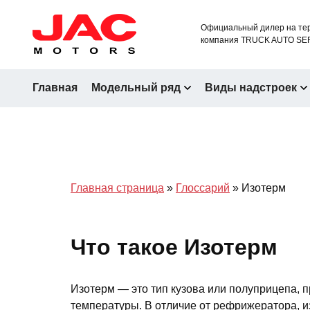
Официальный дилер на тер
компания TRUCK AUTO SE
Главная
Модельный ряд
Виды надстроек
Главная страница
»
Глоссарий
»
Изотерм
Что такое Изотерм
Изотерм — это тип кузова или полуприцепа, 
температуры. В отличие от рефрижератора, из