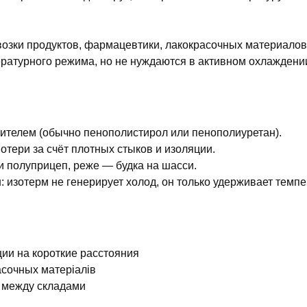
возки продуктов, фармацевтики, лакокрасочных материалов
ературного режима, но не нуждаются в активном охлаждени
лителем (обычно пенополистирол или пенополиуретан).
отери за счёт плотных стыков и изоляции.
ли полуприцеп, реже — будка на шасси.
и
: изотерм не генерирует холод, он только удерживает темпе
ии на короткие расстояния
асочных матеріалів
 между складами