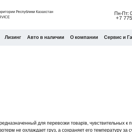
ритории Республики Казахстан
Пн-Пт: 0
RVICE
+7 775
Лизинг
Авто в наличии
О компании
Сервис и Г
предназначенный для перевозки товарів, чувствительных к
отерм не охлаждает груз, а сохраняет его температуру за с