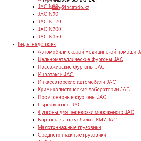
JAC N80
info@jactrade.kz
JAC N90
JAC N120
JAC N200
JAC N350
Виды надстроек
Автомобили скорой медицинской помощи 
Цельнометаллические фургоны JAC
Пассажирские фургоны JAC
Инватакси JAC
Инкассаторские автомобили JAC
Криминалистические лаборатории JAC
Промтоварные фургоны JAC
Еврофургоны JAC
Фургоны для перевозки мороженого JAC
Бортовые автомобили с КМУ JAC
Малотоннажные грузовики
Cреднетоннажные грузовики