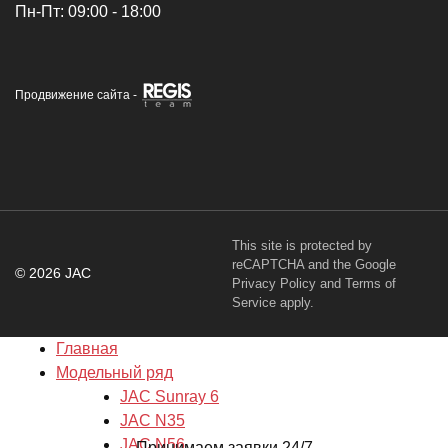
Пн-Пт: 09:00 - 18:00
Продвижение сайта -
This site is protected by
reCAPTCHA and the Google
© 2026 JAC
Privacy Policy
and
Terms of
Service
apply.
Главная
Модельный ряд
JAC Sunray 6
JAC N35
JAC N56
Принимаем заявки 24/7