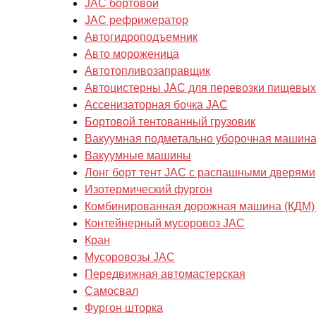
JAC бортовой
JAC рефрижератор
Автогидроподъемник
Авто мороженица
Автотопливозаправщик
Автоцистерны JAC для перевозки пищевых
Ассенизаторная бочка JAC
Бортовой тентованный грузовик
Вакуумная подметально уборочная машин
Вакуумные машины
Лонг борт тент JAC с распашными дверями
Изотермический фургон
Комбинированная дорожная машина (КДМ)
Контейнерный мусоровоз JAC
Кран
Мусоровозы JAC
Передвижная автомастерская
Самосвал
Фургон шторка