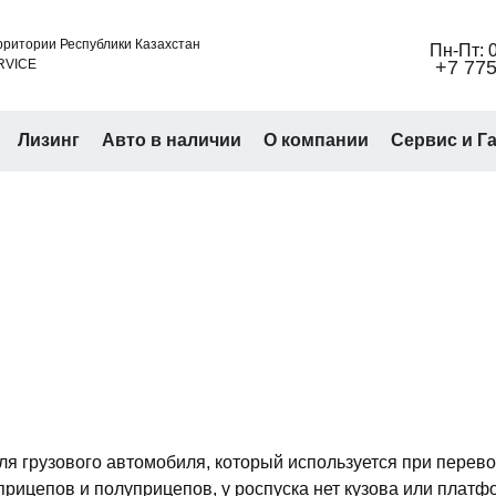
ритории Республики Казахстан
Пн-Пт: 0
RVICE
+7 775
Лизинг
Авто в наличии
О компании
Сервис и Г
я грузового автомобиля, который используется при перево
прицепов и полуприцепов, у роспуска нет кузова или платф