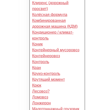
Клиренс (дорожный
просвет)
Колёсная формула
Комбинированная
дорожная машина (КДМ)
Кондиционер / климат-
контроль
Коник
Контейнерный мусоровоз
Контейнеровоз
Контроль
Кран
Круиз-контроль
Крутящий момент
Крюк
Лесовоз?
Ломовоз
Лонжерон
Малотоннажный грузовик