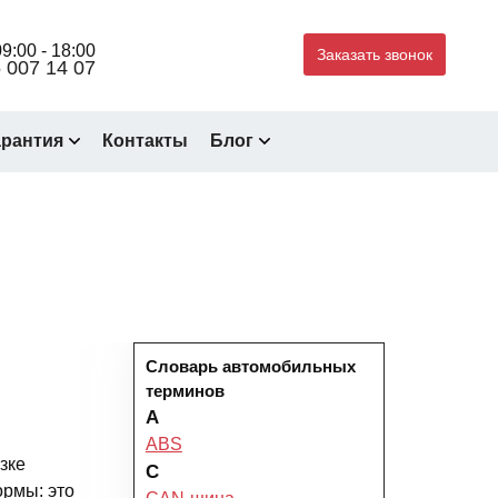
9:00 - 18:00
Заказать звонок
 007 14 07
арантия
Контакты
Блог
Словарь автомобильных
терминов
A
ABS
зке
C
ормы: это