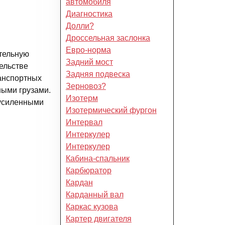
автомобиля
Диагностика
Долли?
Дроссельная заслонка
Евро-норма
ительную
Задний мост
ельстве
Задняя подвеска
ранспортных
Зерновоз?
ными грузами.
Изотерм
 усиленными
Изотермический фургон
Интервал
Интеркулер
Интеркулер
Кабина-спальник
Карбюратор
Кардан
Карданный вал
Каркас кузова
Картер двигателя