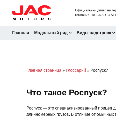
Официальный дилер на тер
компания TRUCK AUTO SE
Главная
Модельный ряд
Виды надстроек
Главная страница
»
Глоссарий
»
Роспуск?
Что такое Роспуск?
Роспуск — это специализированный прицеп дл
длинномерных грузов. В отличие от обычных 