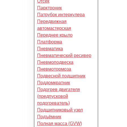
Отсек
Парктроник
Патрубок интеркулера
Передвижная
автомастерская
Переднее крыло
Платформа
Пневматика
Пневматический ресивер
Пневмоподвеска
Пневмотормоза
Подвесной подшипник
Поддомкратник
Подогрев двигателя
(предпусковой
подогреватель)
Подшипниковый узел
Подъёмник
Полная масса (GVW)