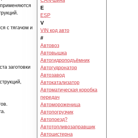
CAN-шина
и применяются
E
трукций.
ESP
V
ся с тягачом и
VIN код авто
#
Автовоз
Автовышка
Автогидроподъёмник
ста заготовки
Автогудронатор
Автозавод
струкций,
Автокатализатор
Автоматическая коробка
передач
ов.
Автомороженица
а.
Автопогрузчик
Автопоезд?
Автотопливозаправщик
Автоцистерна