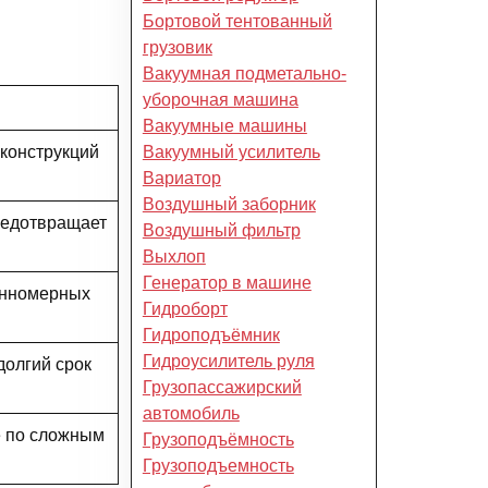
Бортовой тентованный
грузовик
Вакуумная подметально-
уборочная машина
Вакуумные машины
оконструкций
Вакуумный усилитель
Вариатор
Воздушный заборник
редотвращает
Воздушный фильтр
Выхлоп
Генератор в машине
инномерных
Гидроборт
Гидроподъёмник
Гидроусилитель руля
долгий срок
Грузопассажирский
автомобиль
е по сложным
Грузоподъёмность
Грузоподъемность