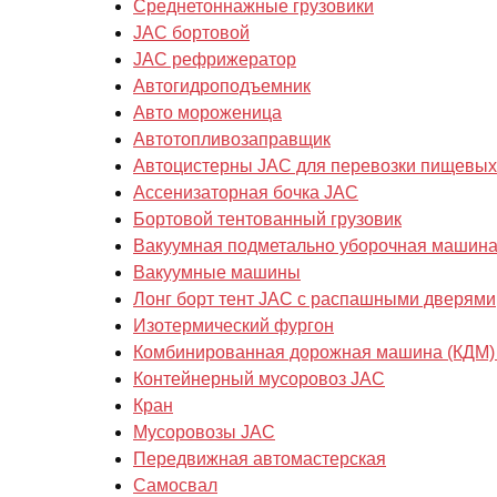
Cреднетоннажные грузовики
JAC бортовой
JAC рефрижератор
Автогидроподъемник
Авто мороженица
Автотопливозаправщик
Автоцистерны JAC для перевозки пищевых
Ассенизаторная бочка JAC
Бортовой тентованный грузовик
Вакуумная подметально уборочная машин
Вакуумные машины
Лонг борт тент JAC с распашными дверями
Изотермический фургон
Комбинированная дорожная машина (КДМ)
Контейнерный мусоровоз JAC
Кран
Мусоровозы JAC
Передвижная автомастерская
Самосвал