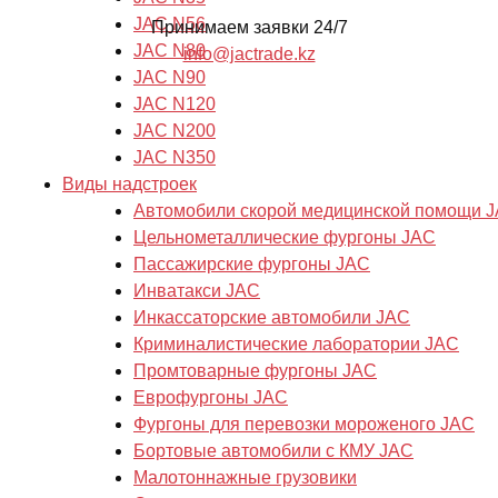
JAC N56
Принимаем заявки 24/7
JAC N80
info@jactrade.kz
JAC N90
JAC N120
JAC N200
JAC N350
Виды надстроек
Автомобили скорой медицинской помощи 
Цельнометаллические фургоны JAC
Пассажирские фургоны JAC
Инватакси JAC
Инкассаторские автомобили JAC
Криминалистические лаборатории JAC
Промтоварные фургоны JAC
Еврофургоны JAC
Фургоны для перевозки мороженого JAC
Бортовые автомобили с КМУ JAC
Малотоннажные грузовики