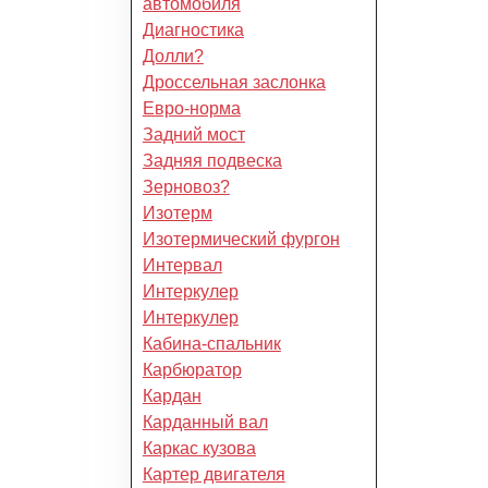
автомобиля
Диагностика
Долли?
Дроссельная заслонка
Евро-норма
Задний мост
Задняя подвеска
Зерновоз?
Изотерм
Изотермический фургон
Интервал
Интеркулер
Интеркулер
Кабина-спальник
Карбюратор
Кардан
Карданный вал
Каркас кузова
Картер двигателя