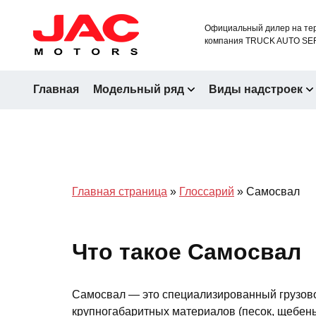
Официальный дилер на тер
компания TRUCK AUTO SE
Главная
Модельный ряд
Виды надстроек
Главная страница
»
Глоссарий
»
Самосвал
Что такое Самосвал
Самосвал — это специализированный грузово
крупногабаритных материалов (песок, щебень,