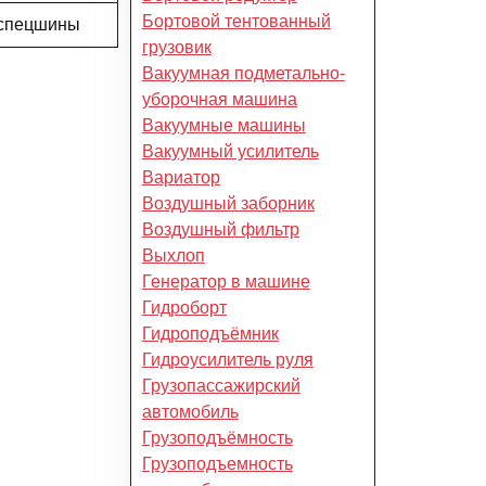
Бортовой тентованный
 спецшины
грузовик
Вакуумная подметально-
уборочная машина
Вакуумные машины
Вакуумный усилитель
Вариатор
Воздушный заборник
Воздушный фильтр
Выхлоп
Генератор в машине
Гидроборт
Гидроподъёмник
Гидроусилитель руля
Грузопассажирский
автомобиль
Грузоподъёмность
Грузоподъемность