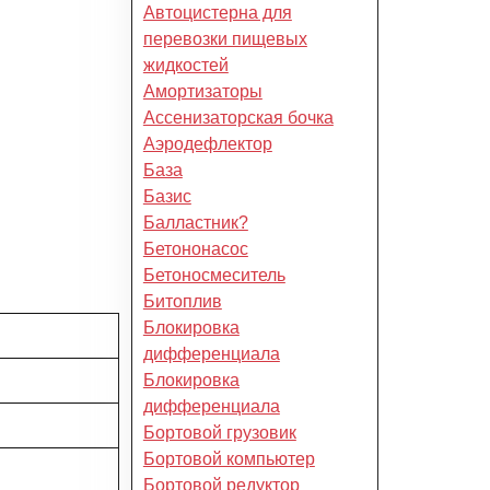
Автоцистерна для
перевозки пищевых
жидкостей
Амортизаторы
Ассенизаторская бочка
Аэродефлектор
База
Базис
Балластник?
Бетононасос
Бетоносмеситель
Битоплив
Блокировка
дифференциала
Блокировка
дифференциала
Бортовой грузовик
Бортовой компьютер
Бортовой редуктор