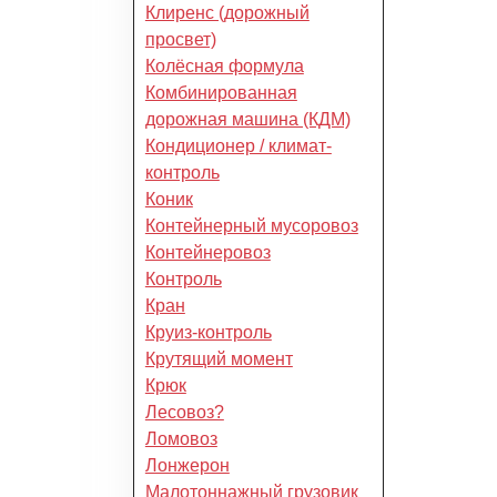
Клиренс (дорожный
просвет)
Колёсная формула
Комбинированная
дорожная машина (КДМ)
Кондиционер / климат-
контроль
Коник
Контейнерный мусоровоз
Контейнеровоз
Контроль
Кран
Круиз-контроль
Крутящий момент
Крюк
Лесовоз?
Ломовоз
Лонжерон
Малотоннажный грузовик