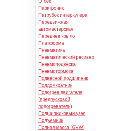
Отсек
Парктроник
Патрубок интеркулера
Передвижная
автомастерская
Переднее крыло
Платформа
Пневматика
Пневматический ресивер
Пневмоподвеска
Пневмотормоза
Подвесной подшипник
Поддомкратник
Подогрев двигателя
(предпусковой
подогреватель)
Подшипниковый узел
Подъёмник
Полная масса (GVW)