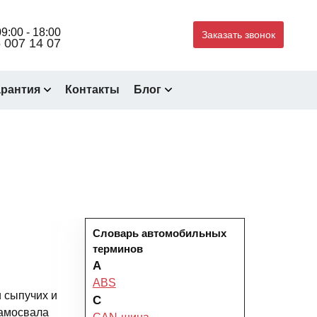
9:00 - 18:00
Заказать звонок
 007 14 07
арантия
Контакты
Блог
Словарь автомобильных
терминов
A
ABS
 сыпучих и
C
самосвала