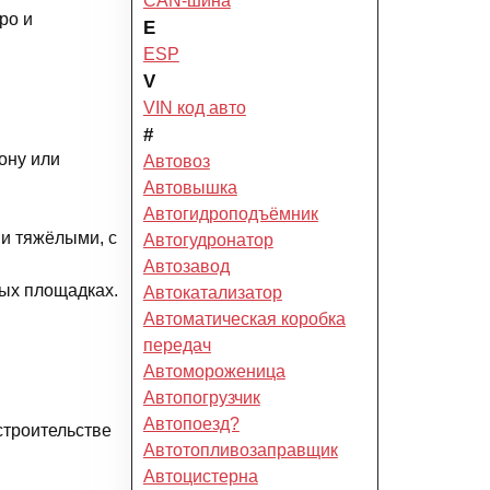
CAN-шина
ро и
E
ESP
V
VIN код авто
#
ону или
Автовоз
Автовышка
Автогидроподъёмник
и тяжёлыми, с
Автогудронатор
Автозавод
ых площадках.
Автокатализатор
Автоматическая коробка
передач
Автомороженица
Автопогрузчик
Автопоезд?
строительстве
Автотопливозаправщик
Автоцистерна