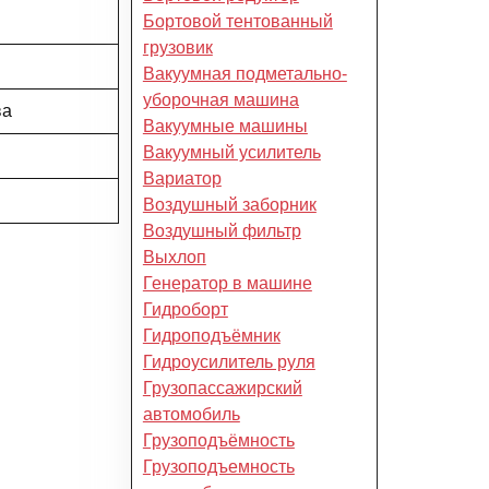
Бортовой тентованный
грузовик
Вакуумная подметально-
уборочная машина
ва
Вакуумные машины
Вакуумный усилитель
Вариатор
Воздушный заборник
Воздушный фильтр
Выхлоп
Генератор в машине
Гидроборт
Гидроподъёмник
Гидроусилитель руля
Грузопассажирский
автомобиль
Грузоподъёмность
Грузоподъемность