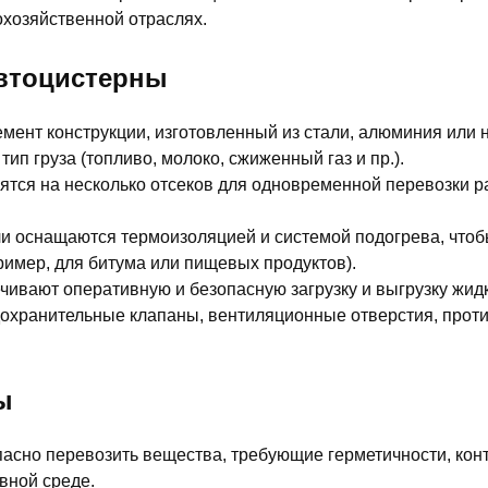
охозяйственной отраслях.
автоцистерны
емент конструкции, изготовленный из стали, алюминия ил
ип груза (топливо, молоко, сжиженный газ и пр.).
лятся на несколько отсеков для одновременной перевозки 
ли оснащаются термоизоляцией и системой подогрева, что
ример, для битума или пищевых продуктов).
чивают оперативную и безопасную загрузку и выгрузку жидк
дохранительные клапаны, вентиляционные отверстия, про
ы
пасно перевозить вещества, требующие герметичности, кон
вной среде.