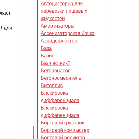
Автоцистерна для
перевозки пищевых
ижает
жидкостей
Амортизаторы
R для
Ассенизаторская бочка
Аэродефлектор
База
Базис
Балластник?
Бетононасос
Бетоносмеситель
Битоплив
Блокировка
дифференциала
Блокировка
дифференциала
Бортовой грузовик
Бортовой компьютер
Бортовой редуктор