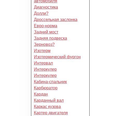
автомобиля
Диагностика
Долли?
Дроссельная заслонка
Евро-норма
Задний мост
Задняя подвеска
Зерновоз?
Изотерм
Изотермический фургон
Интервал
Интеркулер
Интеркулер
Кабина-спальник
Карбюратор
Кардан
Карданный вал
Каркас кузова
Картер двигателя