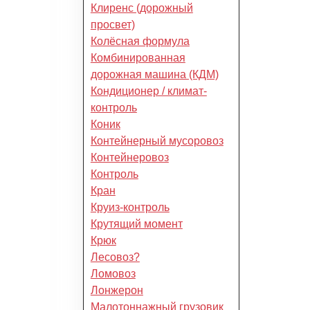
Клиренс (дорожный
просвет)
Колёсная формула
Комбинированная
дорожная машина (КДМ)
Кондиционер / климат-
контроль
Коник
Контейнерный мусоровоз
Контейнеровоз
Контроль
Кран
Круиз-контроль
Крутящий момент
Крюк
Лесовоз?
Ломовоз
Лонжерон
Малотоннажный грузовик