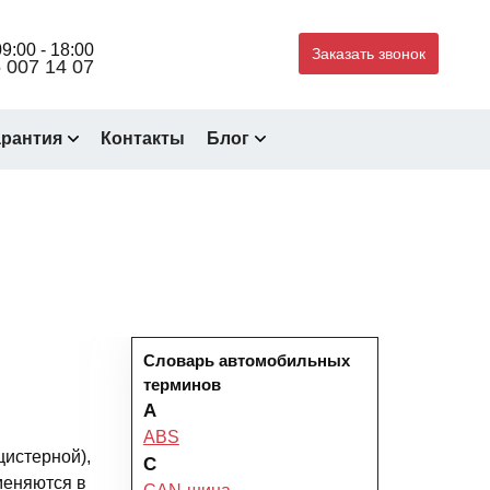
9:00 - 18:00
Заказать звонок
 007 14 07
арантия
Контакты
Блог
Словарь автомобильных
терминов
A
ABS
цистерной),
C
меняются в