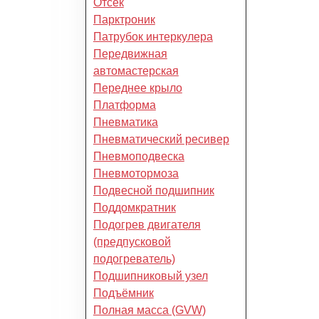
Отсек
Парктроник
Патрубок интеркулера
Передвижная
автомастерская
Переднее крыло
Платформа
Пневматика
Пневматический ресивер
Пневмоподвеска
Пневмотормоза
Подвесной подшипник
Поддомкратник
Подогрев двигателя
(предпусковой
подогреватель)
Подшипниковый узел
Подъёмник
Полная масса (GVW)