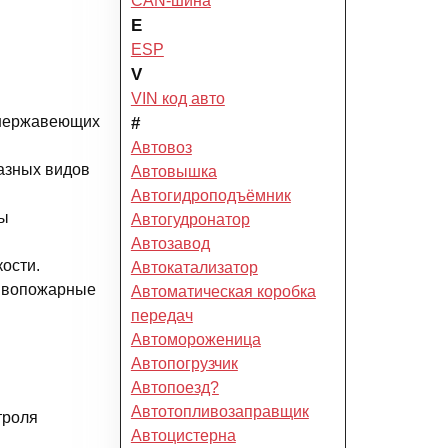
CAN-шина
E
ESP
V
VIN код авто
и нержавеющих
#
Автовоз
разных видов
Автовышка
Автогидроподъёмник
бы
Автогудронатор
Автозавод
ости.
Автокатализатор
тивопожарные
Автоматическая коробка
передач
Автомороженица
Автопогрузчик
Автопоезд?
Автотопливозаправщик
троля
Автоцистерна