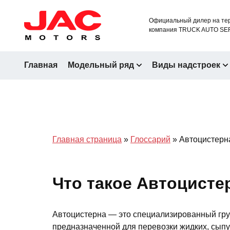
Официальный дилер на тер
компания TRUCK AUTO SE
Главная
Модельный ряд
Виды надстроек
Главная страница
»
Глоссарий
»
Автоцистерн
Что такое Автоцисте
Автоцистерна — это специализированный гру
предназначенной для перевозки жидких, сып