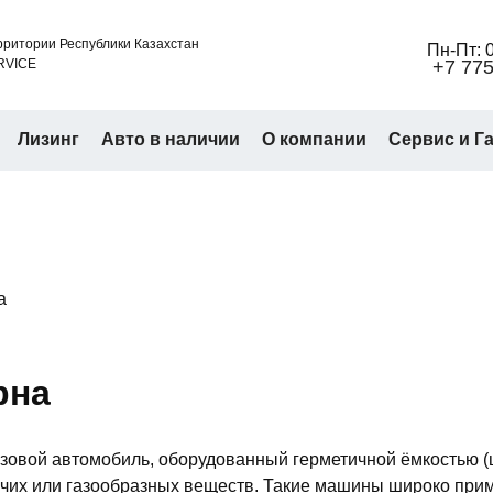
ритории Республики Казахстан
Пн-Пт: 0
RVICE
+7 775
Лизинг
Авто в наличии
О компании
Сервис и Г
а
рна
зовой автомобиль, оборудованный герметичной ёмкостью (
учих или газообразных веществ. Такие машины широко при