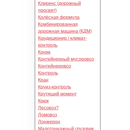
Клиренс (дорожный
просвет)
Колёсная формула
Комбинированная
дорожная машина (КДМ)
Кондиционер / климат-
контроль
Коник
Контейнерный мусоровоз
Контейнеровоз
Контроль
Кран
Круиз-контроль
Крутящий момент
Крюк
Лесовоз?
Ломовоз
Лонжерон
Малотоннажный грузовик