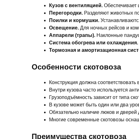
Кузов с вентиляцией.
Обеспечивает ц
Перегородки.
Разделяют животных по
Поилки и кормушки.
Устанавливаются
Освещение.
Для ночных рейсов и ком
Аппарели (трапы).
Наклонные пандус
Система обогрева или охлаждения.
Тормозная и амортизационная сист
Особенности скотовоза
Конструкция должна соответствовать
Внутри кузова часто используется ант
Грузоподъёмность зависит от типа скот
В кузове может быть один или два ур
Обязательно наличие люков и дверей 
Многие современные скотовозы оснащ
Преимущества скотовоза