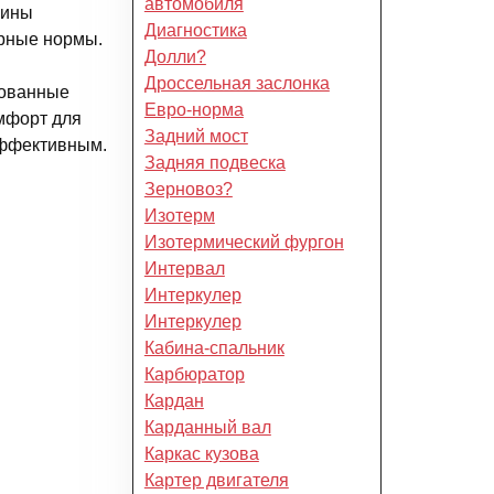
автомобиля
шины
Диагностика
арные нормы.
Долли?
Дроссельная заслонка
рованные
Евро-норма
мфорт для
Задний мост
эффективным.
Задняя подвеска
Зерновоз?
Изотерм
Изотермический фургон
Интервал
Интеркулер
Интеркулер
Кабина-спальник
Карбюратор
Кардан
Карданный вал
Каркас кузова
Картер двигателя