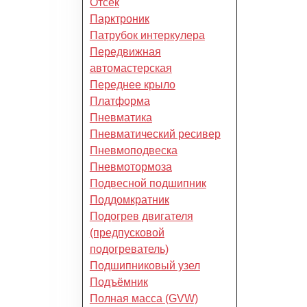
Отсек
Парктроник
Патрубок интеркулера
Передвижная
автомастерская
Переднее крыло
Платформа
Пневматика
Пневматический ресивер
Пневмоподвеска
Пневмотормоза
Подвесной подшипник
Поддомкратник
Подогрев двигателя
(предпусковой
подогреватель)
Подшипниковый узел
Подъёмник
Полная масса (GVW)