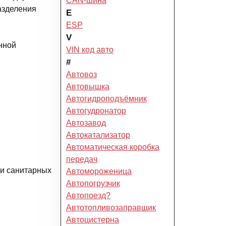
CAN-шина
азделения
E
ESP
V
нной
VIN код авто
#
Автовоз
Автовышка
Автогидроподъёмник
Автогудронатор
Автозавод
Автокатализатор
Автоматическая коробка
передач
 и санитарных
Автомороженица
Автопогрузчик
Автопоезд?
Автотопливозаправщик
Автоцистерна