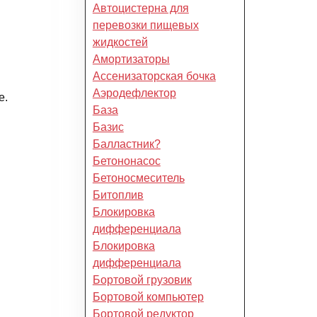
Автоцистерна для
перевозки пищевых
жидкостей
Амортизаторы
Ассенизаторская бочка
Аэродефлектор
е.
База
Базис
Балластник?
Бетононасос
Бетоносмеситель
Битоплив
Блокировка
дифференциала
Блокировка
дифференциала
Бортовой грузовик
Бортовой компьютер
Бортовой редуктор