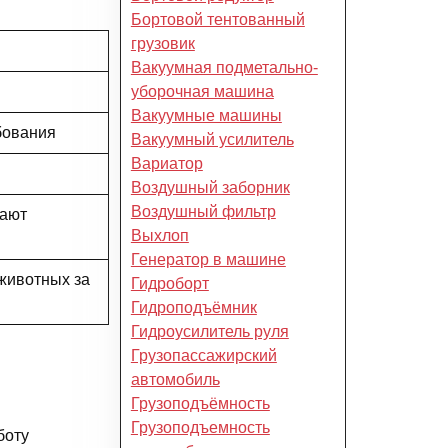
Бортовой тентованный
грузовик
Вакуумная подметально-
уборочная машина
Вакуумные машины
бования
Вакуумный усилитель
Вариатор
Воздушный заборник
Воздушный фильтр
вают
Выхлоп
Генератор в машине
животных за
Гидроборт
Гидроподъёмник
Гидроусилитель руля
Грузопассажирский
автомобиль
Грузоподъёмность
Грузоподъемность
боту