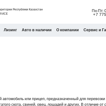
ритории Республики Казахстан
Пн-Пт: 0
RVICE
+7 775
Лизинг
Авто в наличии
О компании
Сервис и Г
й автомобиль или прицеп, предназначенный для перевозки
атого скота, свиней, овец, лошадей и других. В отличие от