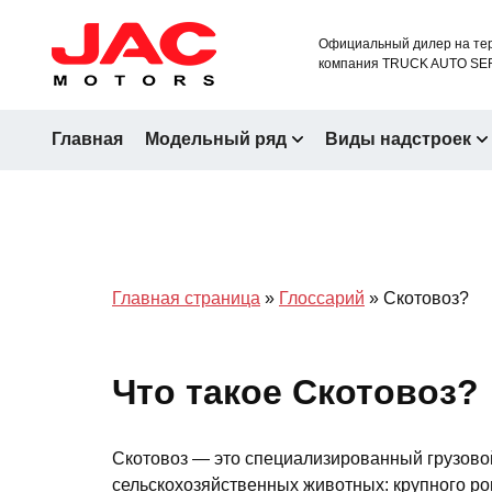
Официальный дилер на тер
компания TRUCK AUTO SE
Главная
Модельный ряд
Виды надстроек
Главная страница
»
Глоссарий
»
Скотовоз?
Что такое Скотовоз?
Скотовоз — это специализированный грузово
сельскохозяйственных животных: крупного рог